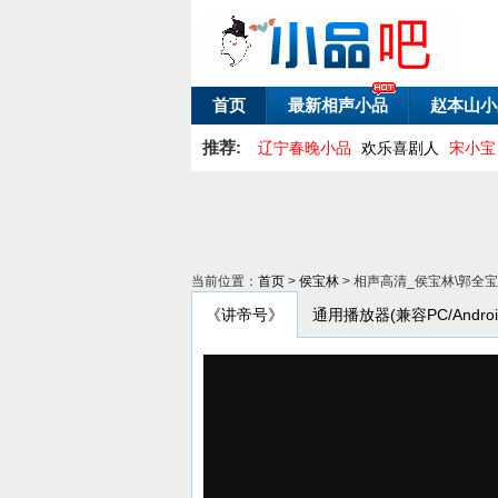
首页
最新相声小品
赵本山小
推荐:
辽宁春晚小品
欢乐喜剧人
宋小宝
当前位置：
首页
>
侯宝林
> 相声高清_侯宝林\郭全
《讲帝号》
通用播放器(兼容PC/Android