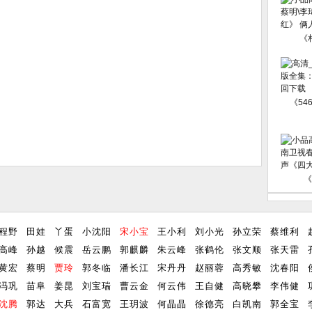
《
《54
《
程野
田娃
丫蛋
小沈阳
宋小宝
王小利
刘小光
孙立荣
蔡维利
高峰
孙越
候震
岳云鹏
郭麒麟
朱云峰
张鹤伦
张文顺
张天雷
黄宏
蔡明
贾玲
郭冬临
潘长江
宋丹丹
赵丽蓉
高秀敏
沈春阳
冯巩
苗阜
姜昆
刘宝瑞
曹云金
何云伟
王自健
高晓攀
李伟健
沈腾
郭达
大兵
石富宽
王玥波
何晶晶
徐德亮
白凯南
郭全宝