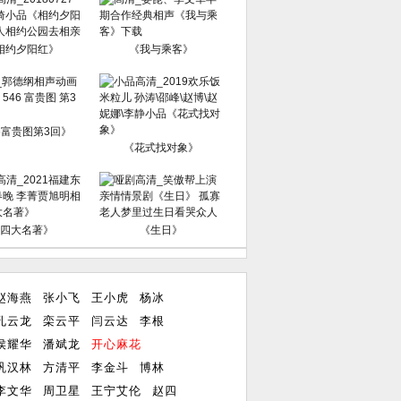
相约夕阳红》
《我与乘客》
6富贵图第3回》
《花式找对象》
四大名著》
《生日》
赵海燕
张小飞
王小虎
杨冰
孔云龙
栾云平
闫云达
李根
侯耀华
潘斌龙
开心麻花
巩汉林
方清平
李金斗
博林
李文华
周卫星
王宁艾伦
赵四