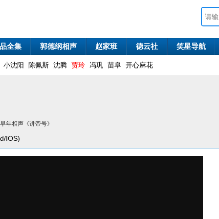
品全集
郭德纲相声
赵家班
德云社
笑星导航
小沈阳
陈佩斯
沈腾
贾玲
冯巩
苗阜
开心麻花
宝早年相声《讲帝号》
/IOS)