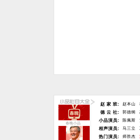
赵 家 班:
赵本山
德 云 社:
郭德纲
小品演员:
陈佩斯
春晚小品
相声演员:
马三立
热门演员:
师胜杰