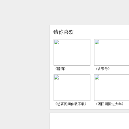
猜你喜欢
《醉酒》
《讲帝号》
《想要问问你敢不敢》
《团团圆圆过大年》