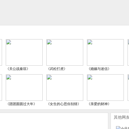
《关公战秦琼》
《武松打虎》
《婚姻与迷信》
《团团圆圆过大年》
《女生的心思你别猜》
《亲爱的财神》
其他网