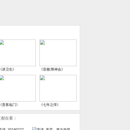
《讲卫生》
《音频:降神会》
《贵客临门》
《七年之痒》
友都在看：