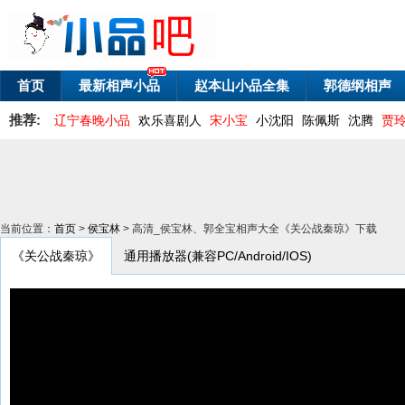
首页
最新相声小品
赵本山小品全集
郭德纲相声
推荐:
辽宁春晚小品
欢乐喜剧人
宋小宝
小沈阳
陈佩斯
沈腾
贾
当前位置：
首页
>
侯宝林
> 高清_侯宝林、郭全宝相声大全《关公战秦琼》下载
《关公战秦琼》
通用播放器(兼容PC/Android/IOS)