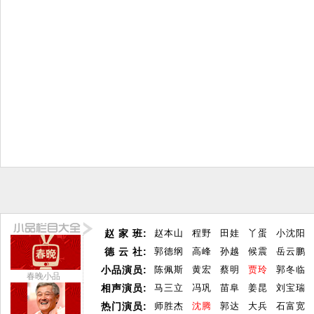
赵 家 班:
赵本山
程野
田娃
丫蛋
小沈阳
德 云 社:
郭德纲
高峰
孙越
候震
岳云鹏
小品演员:
陈佩斯
黄宏
蔡明
贾玲
郭冬临
春晚小品
相声演员:
马三立
冯巩
苗阜
姜昆
刘宝瑞
热门演员:
师胜杰
沈腾
郭达
大兵
石富宽