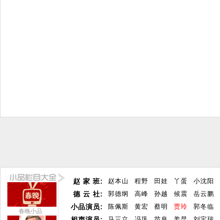
赵 家 班:
赵本山
程野
田娃
丫蛋
小沈阳
德 云 社:
郭德纲
高峰
孙越
候震
岳云鹏
小品演员:
陈佩斯
黄宏
蔡明
贾玲
郭冬临
春晚小品
相声演员:
马三立
冯巩
苗阜
姜昆
刘宝瑞