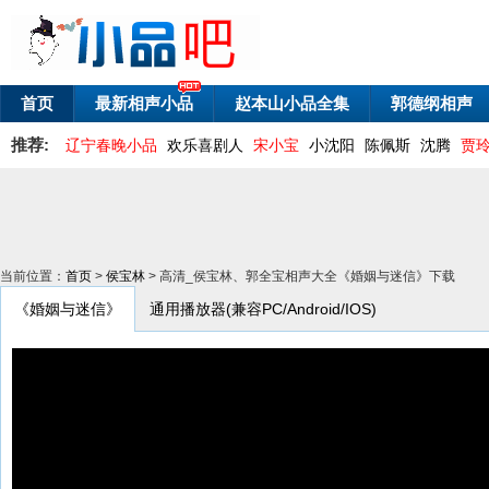
首页
最新相声小品
赵本山小品全集
郭德纲相声
推荐:
辽宁春晚小品
欢乐喜剧人
宋小宝
小沈阳
陈佩斯
沈腾
贾
当前位置：
首页
>
侯宝林
> 高清_侯宝林、郭全宝相声大全《婚姻与迷信》下载
《婚姻与迷信》
通用播放器(兼容PC/Android/IOS)