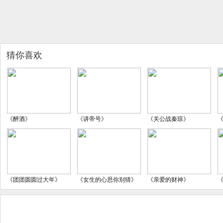
猜你喜欢
《醉酒》
《讲帝号》
《关公战秦琼》
《团团圆圆过大年》
《女生的心思你别猜》
《亲爱的财神》