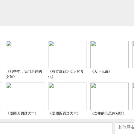
《那些年，我们追过的
《总监驾到之女人的复
《天下无贼》
女孩》
仇》
《团团圆圆过大年》
《团团圆圆过大年》
《女生的心思你别猜》
其他网