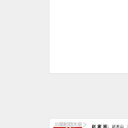
赵 家 班:
赵本山