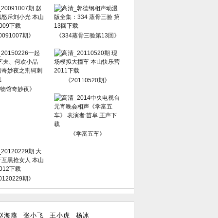
0091007期》
《334蒸骨三验第13回》
《20110520期》
物馆奇妙夜》
《学富五车》
0120229期》
赵海燕
张小飞
王小虎
杨冰