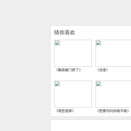
猜你喜欢
《脑袋被门挤了》
《信使》
《请您选择》
《想要问问你敢不敢》