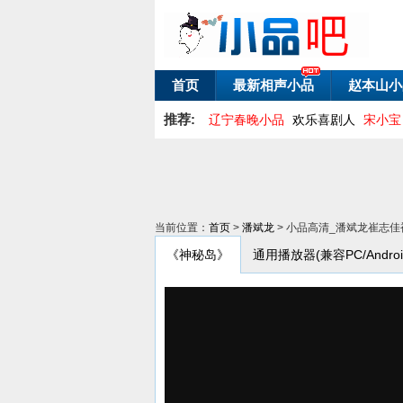
首页
最新相声小品
赵本山小
推荐:
辽宁春晚小品
欢乐喜剧人
宋小宝
当前位置：
首页
>
潘斌龙
> 小品高清_潘斌龙崔志
《神秘岛》
通用播放器(兼容PC/Android