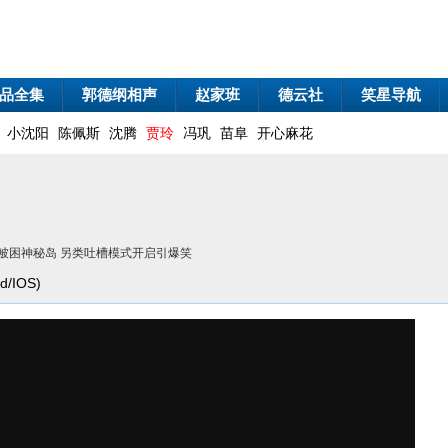
品全集
郭德纲相声
赵家班
德云社
笑星导航
小沈阳
陈佩斯
沈腾
贾玲
冯巩
苗阜
开心麻花
佳被困神秘岛 另类吐槽模式开启引爆笑
/IOS)