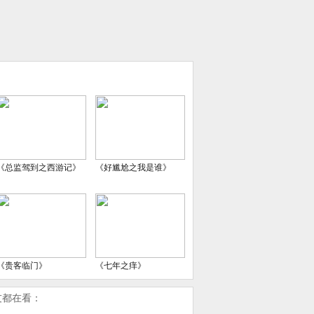
《总监驾到之西游记》
《好尴尬之我是谁》
《贵客临门》
《七年之痒》
友都在看：