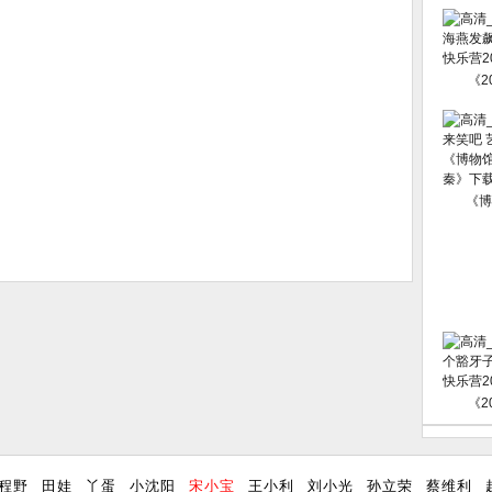
《2
《博
《2
程野
田娃
丫蛋
小沈阳
宋小宝
王小利
刘小光
孙立荣
蔡维利