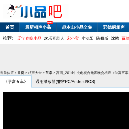
首页
最新相声小品
赵本山小品全集
郭德纲相声
推荐:
辽宁春晚小品
欢乐喜剧人
宋小宝
小沈阳
陈佩斯
沈腾
贾
当前位置：
首页
>
相声大全
>
苗阜
> 高清_2014中央电视台元宵晚会相声《学富五车
《学富五车》
通用播放器(兼容PC/Android/IOS)