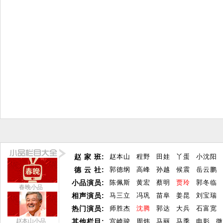
赵 家 班:
赵本山
程野
田娃
丫蛋
小沈阳
德 云 社:
郭德纲
高峰
孙越
候震
岳云鹏
小品演员:
陈佩斯
黄宏
蔡明
贾玲
郭冬临
春晚小品
相声演员:
马三立
冯巩
苗阜
姜昆
刘宝瑞
热门演员:
师胜杰
沈腾
郭达
大兵
石富宽
赵本山小品
其他栏目:
宫崎骏
周炜
马丽
马季
电影
微