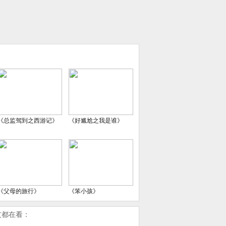
《总监驾到之西游记》
《好尴尬之我是谁》
《父母的旅行》
《笨小孩》
友都在看：