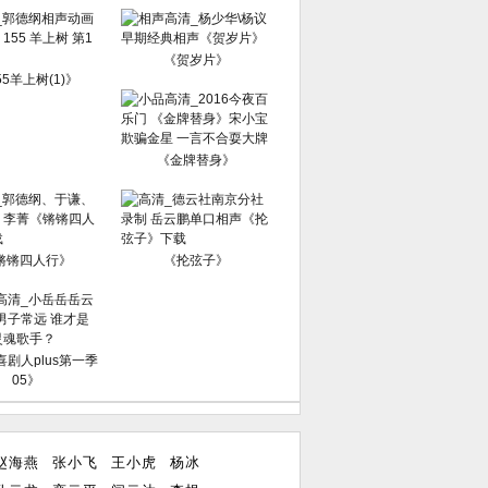
《贺岁片》
55羊上树(1)》
《金牌替身》
锵锵四人行》
《抡弦子》
剧人plus第一季
05》
赵海燕
张小飞
王小虎
杨冰