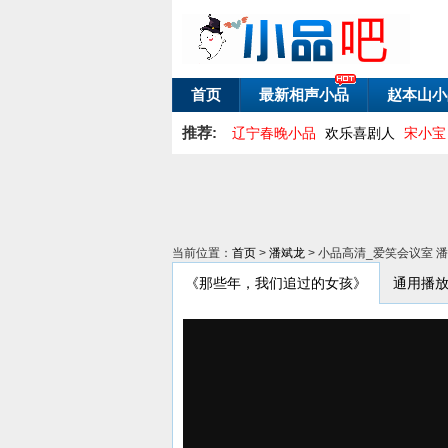
首页
最新相声小品
赵本山小
推荐:
辽宁春晚小品
欢乐喜剧人
宋小宝
当前位置：
首页
>
潘斌龙
> 小品高清_爱笑会议室 
《那些年，我们追过的女孩》
通用播放器(