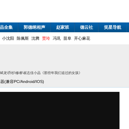
品全集
郭德纲相声
赵家班
德云社
笑星导航
小沈阳
陈佩斯
沈腾
贾玲
冯巩
苗阜
开心麻花
潘斌龙\乔杉\修睿\崔志佳小品《那些年我们追过的女孩》
兼容PC/Android/IOS)