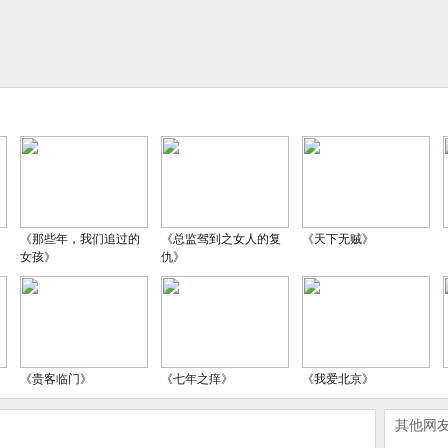
《那些年，我们追过的
《总监驾到之女人的复
《天下无贼》
女孩》
仇》
《贵客临门》
《七年之痒》
《我爱北京》
其他网