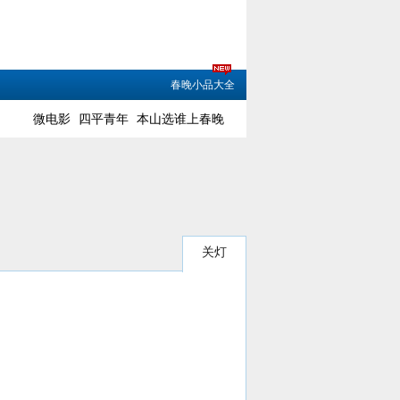
春晚小品大全
微电影
四平青年
本山选谁上春晚
关灯