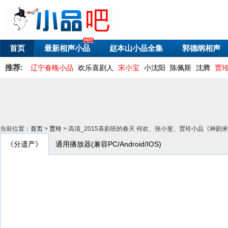
首页
最新相声小品
赵本山小品全集
郭德纲相声
推荐:
辽宁春晚小品
欢乐喜剧人
宋小宝
小沈阳
陈佩斯
沈腾
贾
当前位置：
首页
>
贾玲
> 高清_2015喜剧班的春天 何欢、张小斐、贾玲小品《神剧
《分遗产》
通用播放器(兼容PC/Android/IOS)