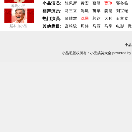
小品演员:
陈佩斯
黄宏
蔡明
贾玲
郭冬临
春晚小品
相声演员:
马三立
冯巩
苗阜
姜昆
刘宝瑞
热门演员:
师胜杰
沈腾
郭达
大兵
石富宽
赵本山小品
其他栏目:
宫崎骏
周炜
马丽
马季
电影
微
小品
小品吧版权所有：
小品搞笑大全
powered by