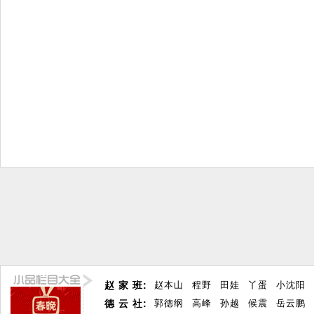
赵 家 班:
赵本山
程野
田娃
丫蛋
小沈阳
德 云 社:
郭德纲
高峰
孙越
候震
岳云鹏