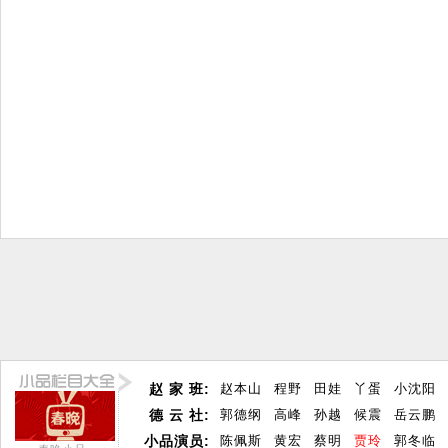
赵 家 班:
赵本山
程野
田娃
丫蛋
小沈阳
德 云 社:
郭德纲
高峰
孙越
候震
岳云鹏
小品演员:
陈佩斯
黄宏
蔡明
贾玲
郭冬临