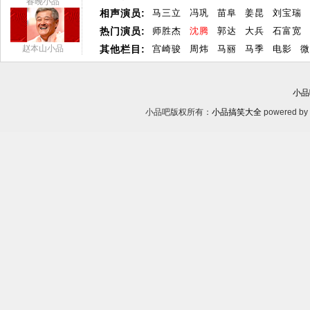
春晚小品
相声演员:
马三立
冯巩
苗阜
姜昆
刘宝瑞
热门演员:
师胜杰
沈腾
郭达
大兵
石富宽
赵本山小品
其他栏目:
宫崎骏
周炜
马丽
马季
电影
微
小品
小品吧版权所有：
小品搞笑大全
powered by