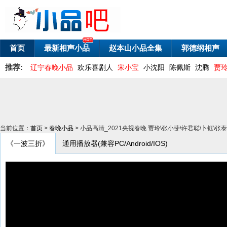
首页
最新相声小品
赵本山小品全集
郭德纲相声
推荐:
辽宁春晚小品
欢乐喜剧人
宋小宝
小沈阳
陈佩斯
沈腾
贾
当前位置：
首页
>
春晚小品
> 小品高清_2021央视春晚 贾玲\张小斐\许君聪\卜钰\
《一波三折》
通用播放器(兼容PC/Android/IOS)