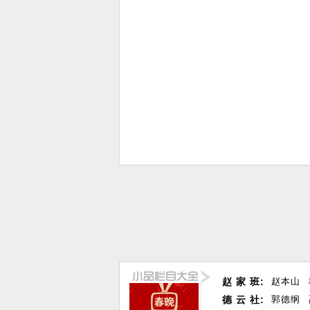
赵 家 班:
赵本山
德 云 社:
郭德纲