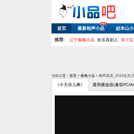
首页
最新相声小品
赵本山小
推荐:
辽宁春晚小品
欢乐喜剧人
宋小宝
当前位置：
首页
>
春晚小品
> 相声高清_2019北
《今天倍儿爽》
通用播放器(兼容PC/Andr