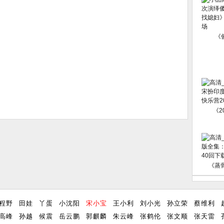
《
《2
《蒸
程野
田娃
丫蛋
小沈阳
宋小宝
王小利
刘小光
孙立荣
蔡维利
高峰
孙越
候震
岳云鹏
郭麒麟
朱云峰
张鹤伦
张文顺
张天雷