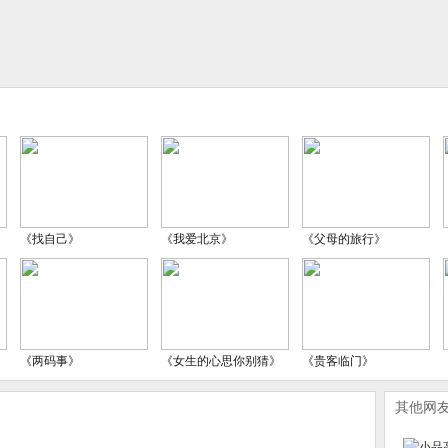
《找自己》
《我爱北京》
《父母的旅行》
《两码事》
《女生的心思你别猜》
《贵客临门》
其他网