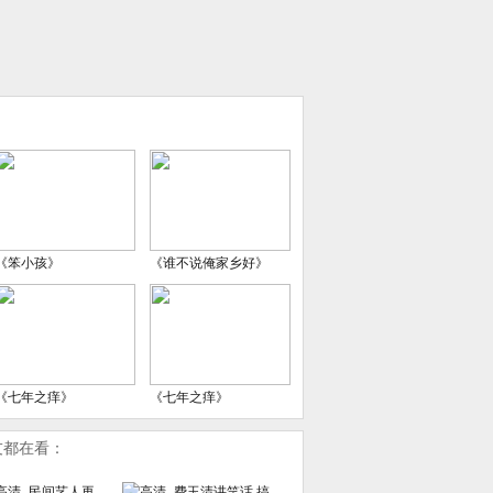
《笨小孩》
《谁不说俺家乡好》
《七年之痒》
《七年之痒》
友都在看：