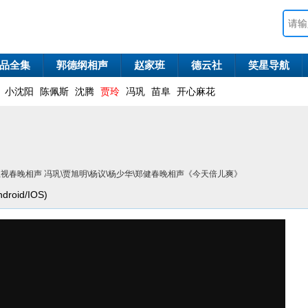
品全集
郭德纲相声
赵家班
德云社
笑星导航
小沈阳
陈佩斯
沈腾
贾玲
冯巩
苗阜
开心麻花
京卫视春晚相声 冯巩\贾旭明\杨议\杨少华\郑健春晚相声《今天倍儿爽》
oid/IOS)