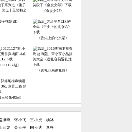
《金发女郎》
傻子找媳妇》
《舌尖上的北京话》
0121127期》
《送礼容易退礼难》
骨三验第40回》
赵海燕
张小飞
王小虎
杨冰
孔云龙
栾云平
闫云达
李根