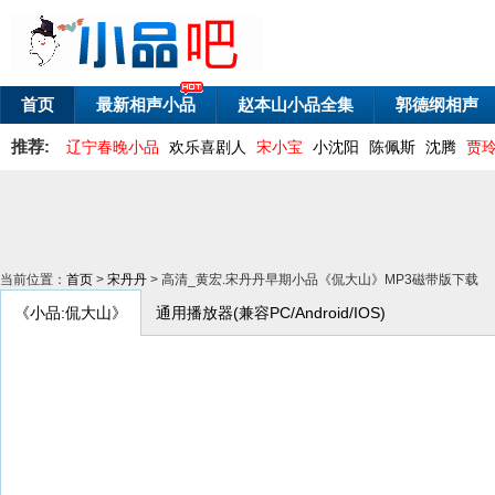
首页
最新相声小品
赵本山小品全集
郭德纲相声
推荐:
辽宁春晚小品
欢乐喜剧人
宋小宝
小沈阳
陈佩斯
沈腾
贾
当前位置：
首页
>
宋丹丹
> 高清_黄宏.宋丹丹早期小品《侃大山》MP3磁带版下载
《小品:侃大山》
通用播放器(兼容PC/Android/IOS)