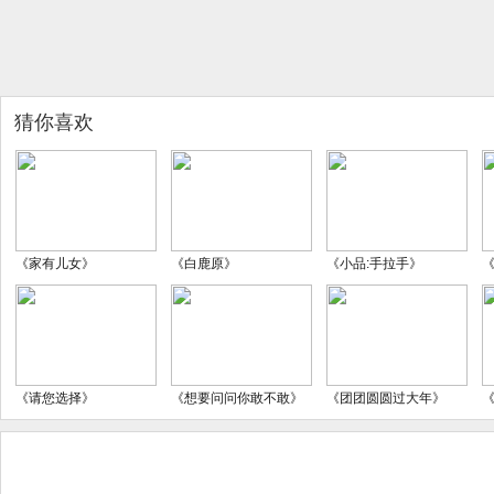
猜你喜欢
《家有儿女》
《白鹿原》
《小品:手拉手》
《请您选择》
《想要问问你敢不敢》
《团团圆圆过大年》