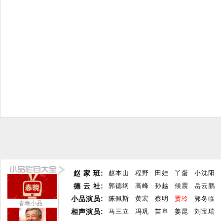
赵 家 班:
赵本山
程野
田娃
丫蛋
小沈阳
德 云 社:
郭德纲
高峰
孙越
候震
岳云鹏
小品演员:
陈佩斯
黄宏
蔡明
贾玲
郭冬临
春晚小品
相声演员:
马三立
冯巩
苗阜
姜昆
刘宝瑞