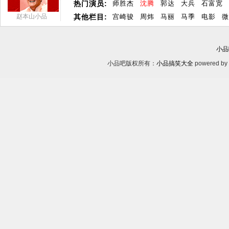
热门演员:
师胜杰
沈腾
郭达
大兵
石富宽
赵本山小品
其他栏目:
宫崎骏
周炜
马丽
马季
电影
微
小品
小品吧版权所有：
小品搞笑大全
powered by