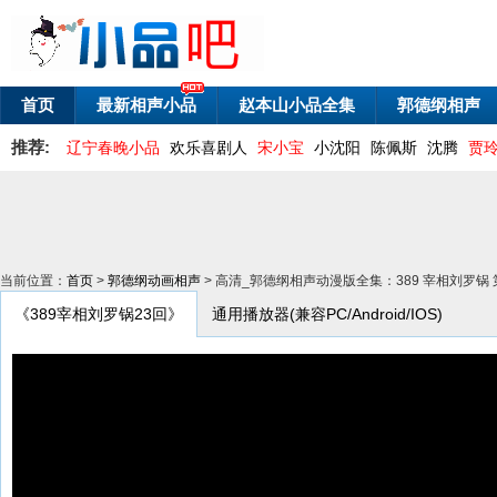
首页
最新相声小品
赵本山小品全集
郭德纲相声
推荐:
辽宁春晚小品
欢乐喜剧人
宋小宝
小沈阳
陈佩斯
沈腾
贾
当前位置：
首页
>
郭德纲动画相声
> 高清_郭德纲相声动漫版全集：389 宰相刘罗锅 
《389宰相刘罗锅23回》
通用播放器(兼容PC/Android/IOS)