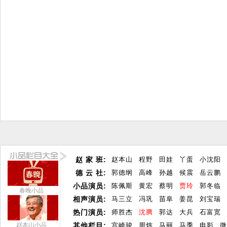
赵 家 班:
赵本山
程野
田娃
丫蛋
小沈阳
德 云 社:
郭德纲
高峰
孙越
候震
岳云鹏
小品演员:
陈佩斯
黄宏
蔡明
贾玲
郭冬临
春晚小品
相声演员:
马三立
冯巩
苗阜
姜昆
刘宝瑞
热门演员:
师胜杰
沈腾
郭达
大兵
石富宽
赵本山小品
其他栏目:
宫崎骏
周炜
马丽
马季
电影
微