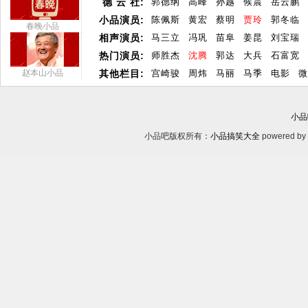
德 云 社:
郭德纲
高峰
孙越
候震
岳云鹏
小品演员:
陈佩斯
黄宏
蔡明
贾玲
郭冬临
春晚小品
相声演员:
马三立
冯巩
苗阜
姜昆
刘宝瑞
热门演员:
师胜杰
沈腾
郭达
大兵
石富宽
赵本山小品
其他栏目:
宫崎骏
周炜
马丽
马季
电影
微
小品
小品吧版权所有：
小品搞笑大全
powered by