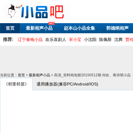
首页
最新相声小品
赵本山小品全集
郭德纲相声
推荐:
辽宁春晚小品
欢乐喜剧人
宋小宝
小沈阳
陈佩斯
沈腾
贾
当前位置：
首页
>
最新相声小品
> 高清_笑料炖包袱20150512期 何欢、蒋诗萌小
《邻里邻居》
通用播放器(兼容PC/Android/IOS)