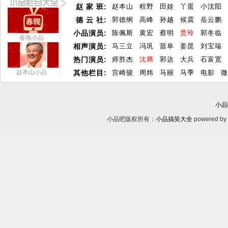
赵 家 班:
赵本山
程野
田娃
丫蛋
小沈阳
德 云 社:
郭德纲
高峰
孙越
候震
岳云鹏
小品演员:
陈佩斯
黄宏
蔡明
贾玲
郭冬临
春晚小品
相声演员:
马三立
冯巩
苗阜
姜昆
刘宝瑞
热门演员:
师胜杰
沈腾
郭达
大兵
石富宽
赵本山小品
其他栏目:
宫崎骏
周炜
马丽
马季
电影
微
小品
小品吧版权所有：
小品搞笑大全
powered by