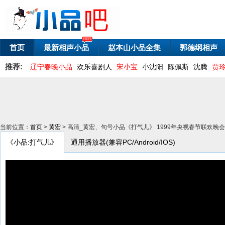
首页
最新相声小品
赵本山小品全集
郭德纲相声
推荐:
辽宁春晚小品
欢乐喜剧人
宋小宝
小沈阳
陈佩斯
沈腾
贾
当前位置：
首页
>
黄宏
> 高清_黄宏、句号小品《打气儿》 1999年央视春节联欢晚
《小品:打气儿》
通用播放器(兼容PC/Android/IOS)