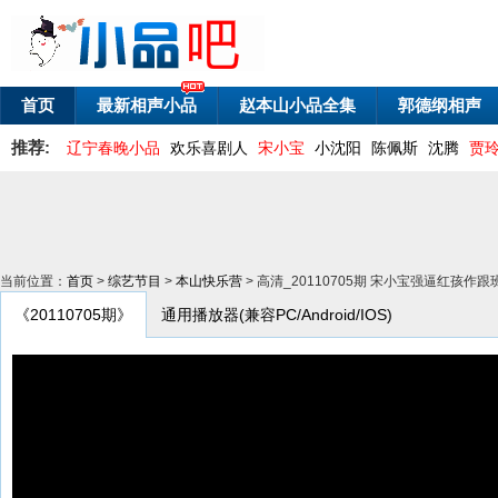
首页
最新相声小品
赵本山小品全集
郭德纲相声
推荐:
辽宁春晚小品
欢乐喜剧人
宋小宝
小沈阳
陈佩斯
沈腾
贾
当前位置：
首页
>
综艺节目
>
本山快乐营
> 高清_20110705期 宋小宝强逼红孩作跟
《20110705期》
通用播放器(兼容PC/Android/IOS)