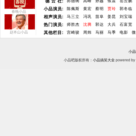
德 云 社:
郭德纲
高峰
孙越
候震
岳云鹏
小品演员:
陈佩斯
黄宏
蔡明
贾玲
郭冬临
春晚小品
相声演员:
马三立
冯巩
苗阜
姜昆
刘宝瑞
热门演员:
师胜杰
沈腾
郭达
大兵
石富宽
赵本山小品
其他栏目:
宫崎骏
周炜
马丽
马季
电影
微
小品
小品吧版权所有：
小品搞笑大全
powered by