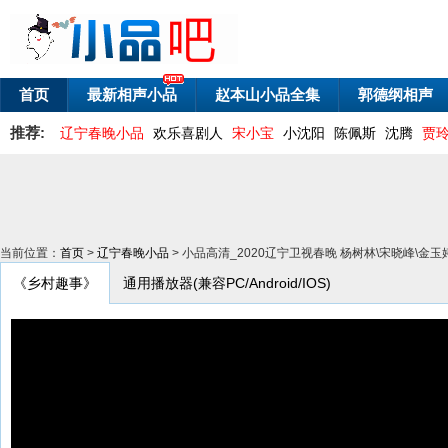
首页
最新相声小品
赵本山小品全集
郭德纲相声
推荐:
辽宁春晚小品
欢乐喜剧人
宋小宝
小沈阳
陈佩斯
沈腾
贾
当前位置：
首页
>
辽宁春晚小品
> 小品高清_2020辽宁卫视春晚 杨树林\宋晓峰\金
《乡村趣事》
通用播放器(兼容PC/Android/IOS)