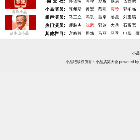
德 云 社:
郭德纲
高峰
孙越
候震
岳云鹏
小品演员:
陈佩斯
黄宏
蔡明
贾玲
郭冬临
春晚小品
相声演员:
马三立
冯巩
苗阜
姜昆
刘宝瑞
热门演员:
师胜杰
沈腾
郭达
大兵
石富宽
赵本山小品
其他栏目:
宫崎骏
周炜
马丽
马季
电影
微
小品
小品吧版权所有：
小品搞笑大全
powered by