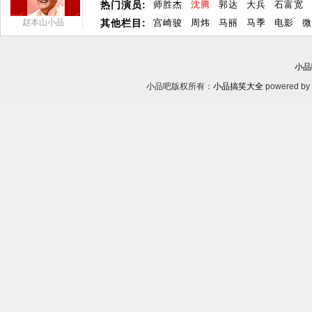
热门演员:
师胜杰
沈腾
郭达
大兵
石富宽
赵本山小品
其他栏目:
宫崎骏
周炜
马丽
马季
电影
微
小品
小品吧版权所有：
小品搞笑大全
powered by