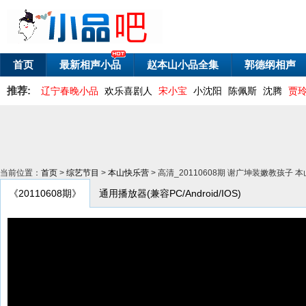
首页
最新相声小品
赵本山小品全集
郭德纲相声
推荐:
辽宁春晚小品
欢乐喜剧人
宋小宝
小沈阳
陈佩斯
沈腾
贾
当前位置：
首页
>
综艺节目
>
本山快乐营
> 高清_20110608期 谢广坤装嫩教孩子 
《20110608期》
通用播放器(兼容PC/Android/IOS)