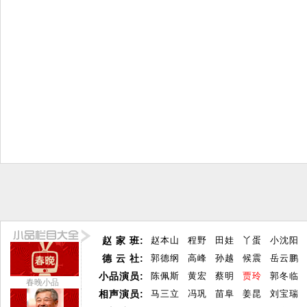
赵 家 班:
赵本山
程野
田娃
丫蛋
小沈阳
德 云 社:
郭德纲
高峰
孙越
候震
岳云鹏
小品演员:
陈佩斯
黄宏
蔡明
贾玲
郭冬临
春晚小品
相声演员:
马三立
冯巩
苗阜
姜昆
刘宝瑞