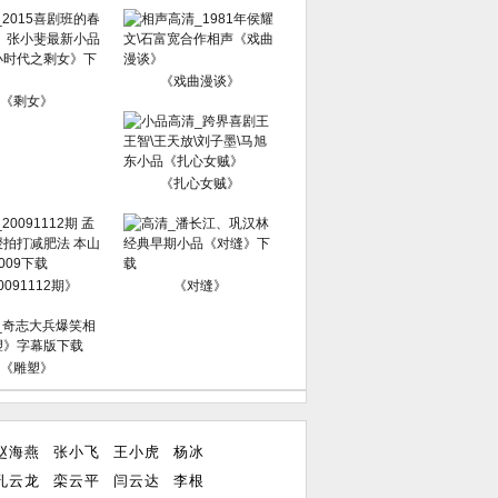
《戏曲漫谈》
《剩女》
《扎心女贼》
0091112期》
《对缝》
《雕塑》
赵海燕
张小飞
王小虎
杨冰
孔云龙
栾云平
闫云达
李根