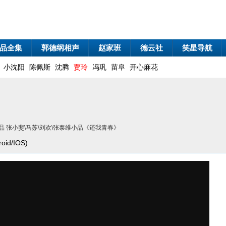
品全集
郭德纲相声
赵家班
德云社
笑星导航
小沈阳
陈佩斯
沈腾
贾玲
冯巩
苗阜
开心麻花
品 张小斐\马苏\刘欢\张泰维小品《还我青春》
id/IOS)