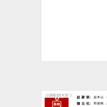
赵 家 班:
赵本山
德 云 社:
郭德纲