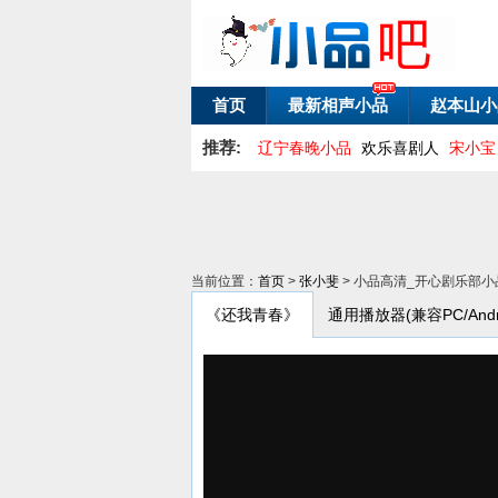
首页
最新相声小品
赵本山小
推荐:
辽宁春晚小品
欢乐喜剧人
宋小宝
当前位置：
首页
>
张小斐
> 小品高清_开心剧乐部小
《还我青春》
通用播放器(兼容PC/Andro