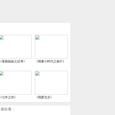
《落跑姐妹之赶考》
《闺蜜小时代之旅行》
《七年之痒》
《我爱北京》
友都在看：