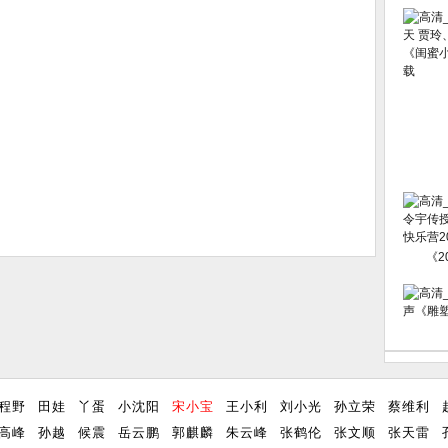
《2
程野
田娃
丫蛋
小沈阳
宋小宝
王小利
刘小光
孙立荣
蔡维利
高峰
孙越
候震
岳云鹏
郭麒麟
朱云峰
张鹤伦
张文顺
张天雷