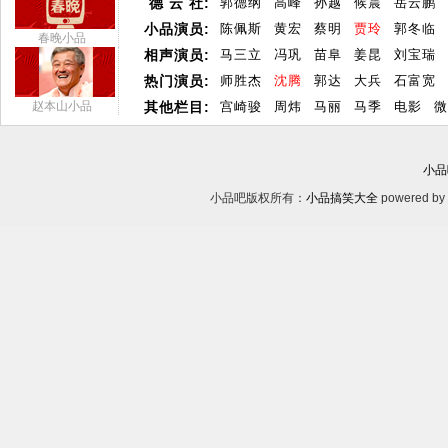
德 云 社:
郭德纲
高峰
孙越
候震
岳云鹏
小品演员:
陈佩斯
黄宏
蔡明
贾玲
郭冬临
春晚小品
相声演员:
马三立
冯巩
苗阜
姜昆
刘宝瑞
热门演员:
师胜杰
沈腾
郭达
大兵
石富宽
赵本山小品
其他栏目:
宫崎骏
周炜
马丽
马季
电影
微
小品
小品吧版权所有：
小品搞笑大全
powered by