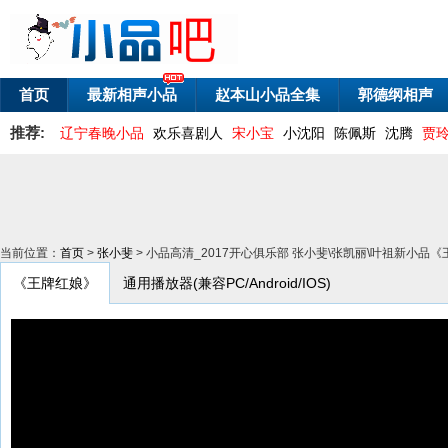
首页
最新相声小品
赵本山小品全集
郭德纲相声
推荐:
辽宁春晚小品
欢乐喜剧人
宋小宝
小沈阳
陈佩斯
沈腾
贾
当前位置：
首页
>
张小斐
> 小品高清_2017开心俱乐部 张小斐\张凯丽\叶祖新小品
《王牌红娘》
通用播放器(兼容PC/Android/IOS)