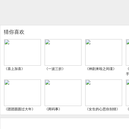
猜你喜欢
《喜上加喜》
《一波三折》
《神剧来啦之间谍》
《团团圆圆过大年》
《两码事》
《女生的心思你别猜》