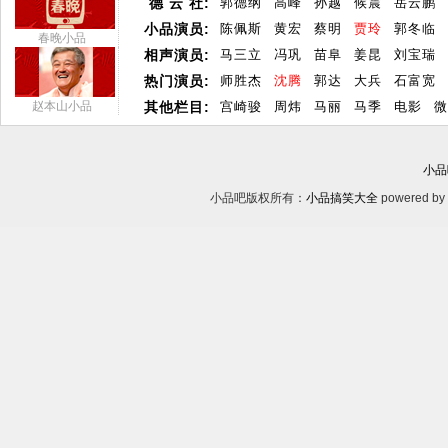
德 云 社:
郭德纲
高峰
孙越
候震
岳云鹏
小品演员:
陈佩斯
黄宏
蔡明
贾玲
郭冬临
春晚小品
相声演员:
马三立
冯巩
苗阜
姜昆
刘宝瑞
热门演员:
师胜杰
沈腾
郭达
大兵
石富宽
赵本山小品
其他栏目:
宫崎骏
周炜
马丽
马季
电影
微
小品
小品吧版权所有：
小品搞笑大全
powered by