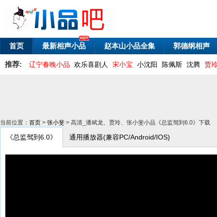
首页
最新相声小品
赵本山小品全集
郭德纲相声
推荐:
辽宁春晚小品
欢乐喜剧人
宋小宝
小沈阳
陈佩斯
沈腾
贾
当前位置：
首页
>
张小斐
> 高清_潘斌龙、贾玲、张小斐小品《总监驾到6.0》下载
《总监驾到6.0》
通用播放器(兼容PC/Android/IOS)