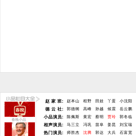
赵 家 班:
赵本山
程野
田娃
丫蛋
小沈阳
德 云 社:
郭德纲
高峰
孙越
候震
岳云鹏
小品演员:
陈佩斯
黄宏
蔡明
贾玲
郭冬临
春晚小品
相声演员:
马三立
冯巩
苗阜
姜昆
刘宝瑞
热门演员:
师胜杰
沈腾
郭达
大兵
石富宽