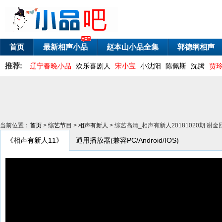
首页
最新相声小品
赵本山小品全集
郭德纲相声
推荐:
辽宁春晚小品
欢乐喜剧人
宋小宝
小沈阳
陈佩斯
沈腾
贾
当前位置：
首页
>
综艺节目
>
相声有新人
> 综艺高清_相声有新人20181020期 谢
《相声有新人11》
通用播放器(兼容PC/Android/IOS)