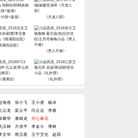
学大鼓+返场》
《天龙八部》
情满四合院》
《男人不难》
《满洲话》
《礼外理》
赵海燕
张小飞
王小虎
杨冰
孔云龙
栾云平
闫云达
李根
侯耀华
潘斌龙
开心麻花
巩汉林
方清平
李金斗
博林
李文华
周卫星
王宁艾伦
赵四