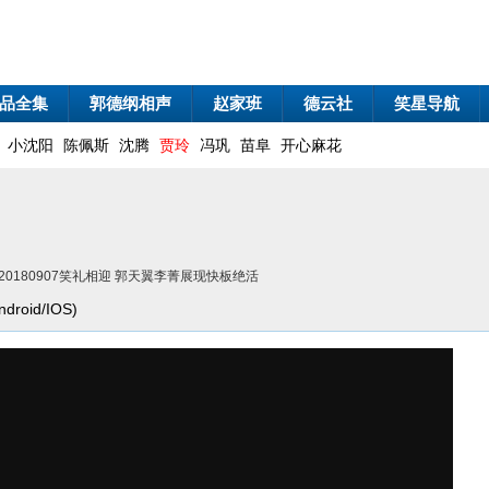
品全集
郭德纲相声
赵家班
德云社
笑星导航
小沈阳
陈佩斯
沈腾
贾玲
冯巩
苗阜
开心麻花
20180907笑礼相迎 郭天翼李菁展现快板绝活
oid/IOS)