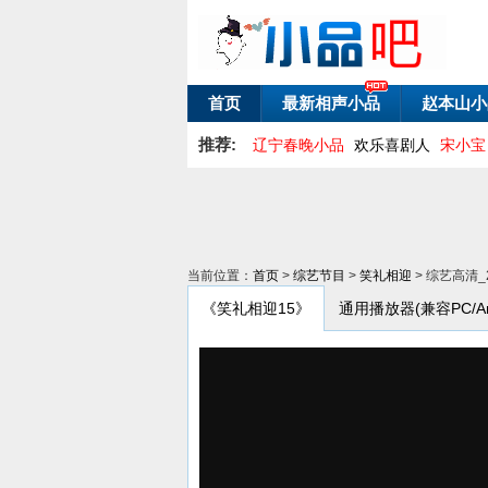
首页
最新相声小品
赵本山小
推荐:
辽宁春晚小品
欢乐喜剧人
宋小宝
当前位置：
首页
>
综艺节目
>
笑礼相迎
> 综艺高清_
《笑礼相迎15》
通用播放器(兼容PC/Andr