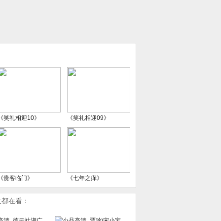
《笑礼相迎10》
《笑礼相迎09》
《贵客临门》
《七年之痒》
友都在看：