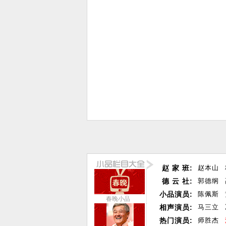
赵 家 班:
赵本山
德 云 社:
郭德纲
小品演员:
陈佩斯
春晚小品
相声演员:
马三立
热门演员:
师胜杰