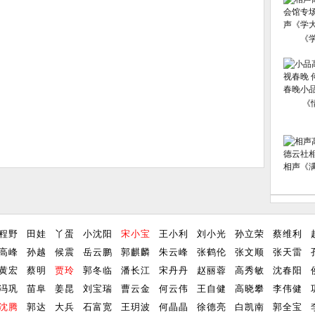
《
《
程野
田娃
丫蛋
小沈阳
宋小宝
王小利
刘小光
孙立荣
蔡维利
高峰
孙越
候震
岳云鹏
郭麒麟
朱云峰
张鹤伦
张文顺
张天雷
黄宏
蔡明
贾玲
郭冬临
潘长江
宋丹丹
赵丽蓉
高秀敏
沈春阳
冯巩
苗阜
姜昆
刘宝瑞
曹云金
何云伟
王自健
高晓攀
李伟健
沈腾
郭达
大兵
石富宽
王玥波
何晶晶
徐德亮
白凯南
郭全宝