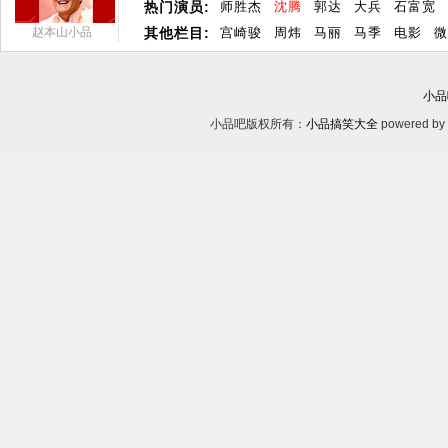
热门演员:
师胜杰
沈腾
郭达
大兵
石富宽
赵本山小品
其他栏目:
宫崎骏
周炜
马丽
马季
电影
微
小品
小品吧版权所有：
小品搞笑大全
powered by