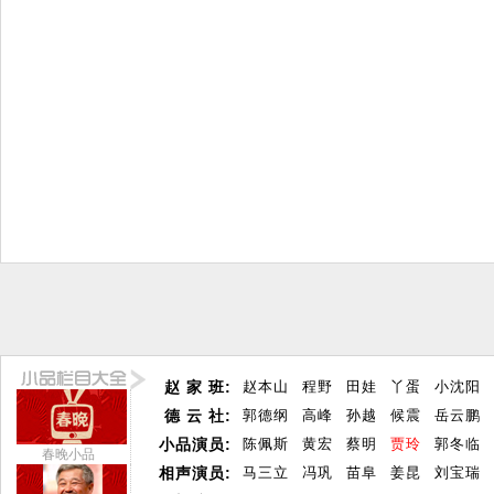
赵 家 班:
赵本山
程野
田娃
丫蛋
小沈阳
德 云 社:
郭德纲
高峰
孙越
候震
岳云鹏
小品演员:
陈佩斯
黄宏
蔡明
贾玲
郭冬临
春晚小品
相声演员:
马三立
冯巩
苗阜
姜昆
刘宝瑞