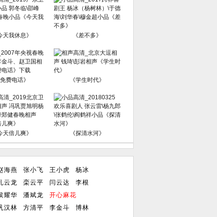
今天我休息》
《差不多》
免费电话》
《学生时代》
今天倍儿爽》
《探清水河》
赵海燕
张小飞
王小虎
杨冰
孔云龙
栾云平
闫云达
李根
侯耀华
潘斌龙
开心麻花
巩汉林
方清平
李金斗
博林