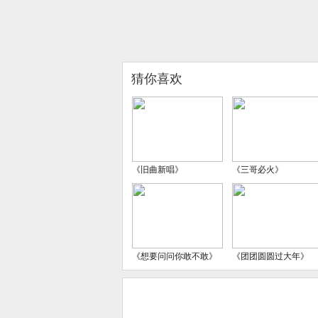
猜你喜欢
《旧曲新唱》
《三哥必火》
《想要问问你敢不敢》
《团团圆圆过大年》