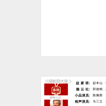
赵 家 班:
赵本山
德 云 社:
郭德纲
小品演员:
陈佩斯
春晚小品
相声演员:
马三立