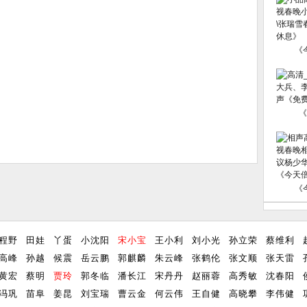
《
《
《
程野
田娃
丫蛋
小沈阳
宋小宝
王小利
刘小光
孙立荣
蔡维利
高峰
孙越
候震
岳云鹏
郭麒麟
朱云峰
张鹤伦
张文顺
张天雷
黄宏
蔡明
贾玲
郭冬临
潘长江
宋丹丹
赵丽蓉
高秀敏
沈春阳
冯巩
苗阜
姜昆
刘宝瑞
曹云金
何云伟
王自健
高晓攀
李伟健