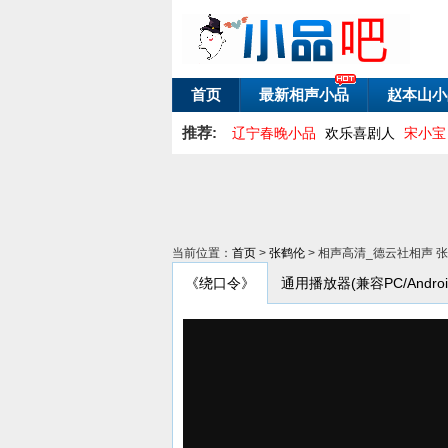
首页
最新相声小品
赵本山小
推荐:
辽宁春晚小品
欢乐喜剧人
宋小宝
当前位置：
首页
>
张鹤伦
> 相声高清_德云社相声 
《绕口令》
通用播放器(兼容PC/Android