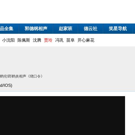
品全集
郭德纲相声
赵家班
德云社
笑星导航
小沈阳
陈佩斯
沈腾
贾玲
冯巩
苗阜
开心麻花
张鹤伦\郎鹤炎相声《绕口令》
/IOS)