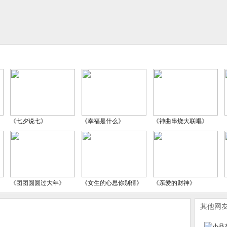
《七夕说七》
《幸福是什么》
《神曲串烧大联唱》
《团团圆圆过大年》
《女生的心思你别猜》
《亲爱的财神》
其他网