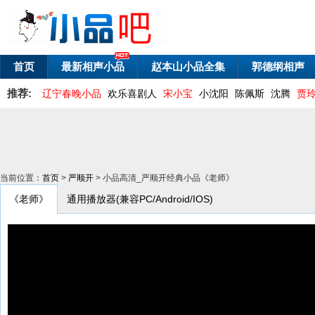
首页
最新相声小品
赵本山小品全集
郭德纲相声
推荐:
辽宁春晚小品
欢乐喜剧人
宋小宝
小沈阳
陈佩斯
沈腾
贾
当前位置：
首页
>
严顺开
> 小品高清_严顺开经典小品《老师》
《老师》
通用播放器(兼容PC/Android/IOS)