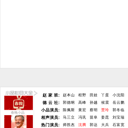
赵 家 班:
赵本山
程野
田娃
丫蛋
小沈阳
德 云 社:
郭德纲
高峰
孙越
候震
岳云鹏
小品演员:
陈佩斯
黄宏
蔡明
贾玲
郭冬临
春晚小品
相声演员:
马三立
冯巩
苗阜
姜昆
刘宝瑞
热门演员:
师胜杰
沈腾
郭达
大兵
石富宽