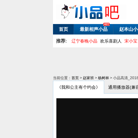
首页
最新相声小品
赵本山小
推荐:
辽宁春晚小品
欢乐喜剧人
宋小宝
当前位置：
首页
>
赵家班
>
杨树林
> 小品高清_20
《我和公主有个约会》
通用播放器(兼容PC