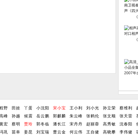
《
《
程野
田娃
丫蛋
小沈阳
宋小宝
王小利
刘小光
孙立荣
蔡维利
高峰
孙越
候震
岳云鹏
郭麒麟
朱云峰
张鹤伦
张文顺
张天雷
黄宏
蔡明
贾玲
郭冬临
潘长江
宋丹丹
赵丽蓉
高秀敏
沈春阳
冯巩
苗阜
姜昆
刘宝瑞
曹云金
何云伟
王自健
高晓攀
李伟健