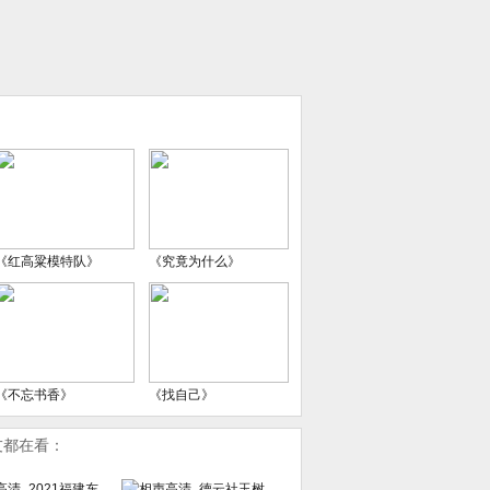
《红高粱模特队》
《究竟为什么》
《不忘书香》
《找自己》
友都在看：