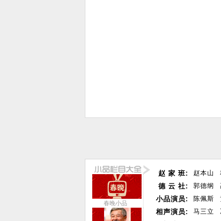
赵 家 班:
赵本山
德 云 社:
郭德纲
小品演员:
陈佩斯
春晚小品
相声演员:
马三立