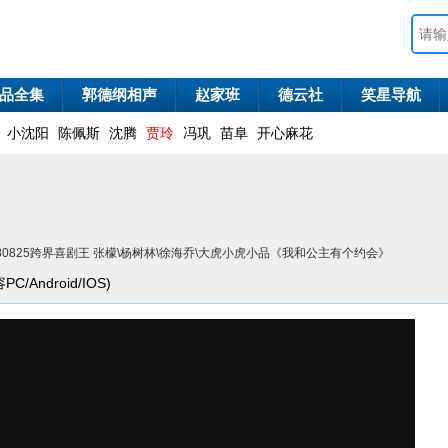
品全集
郭德纲相声
赵家班
德云社
笑星导航
小沈阳
陈佩斯
沈腾
贾玲
冯巩
苗阜
开心麻花
180825跨界喜剧王 张檬\杨树林\徐海乔\大虎小虎小品《我和公主有个约会》
/Android/IOS)