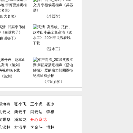
四大名著》
《兵器谱》
白话梆子》
《送水工》
《策划》
《搭讪妙招》
赵海燕
张小飞
王小虎
杨冰
孔云龙
栾云平
闫云达
李根
侯耀华
潘斌龙
开心麻花
巩汉林
方清平
李金斗
博林