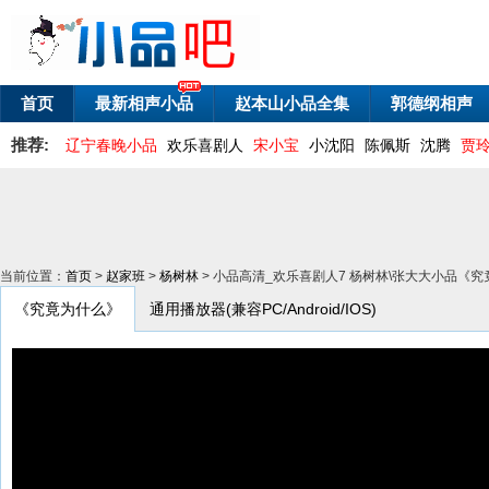
首页
最新相声小品
赵本山小品全集
郭德纲相声
推荐:
辽宁春晚小品
欢乐喜剧人
宋小宝
小沈阳
陈佩斯
沈腾
贾
当前位置：
首页
>
赵家班
>
杨树林
> 小品高清_欢乐喜剧人7 杨树林\张大大小品《
《究竟为什么》
通用播放器(兼容PC/Android/IOS)