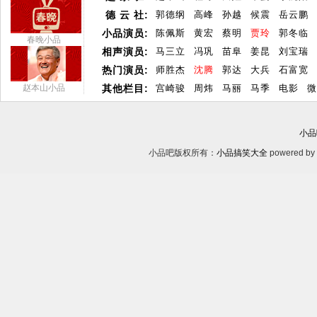
德 云 社:
郭德纲
高峰
孙越
候震
岳云鹏
小品演员:
陈佩斯
黄宏
蔡明
贾玲
郭冬临
春晚小品
相声演员:
马三立
冯巩
苗阜
姜昆
刘宝瑞
热门演员:
师胜杰
沈腾
郭达
大兵
石富宽
赵本山小品
其他栏目:
宫崎骏
周炜
马丽
马季
电影
微
小品
小品吧版权所有：
小品搞笑大全
powered by