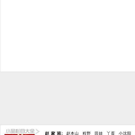
赵 家 班:
赵本山
程野
田娃
丫蛋
小沈阳