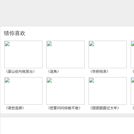
猜你喜欢
《梁山伯与祝英台》
《选角》
《华府招亲》
《请您选择》
《想要问问你敢不敢》
《团团圆圆过大年》