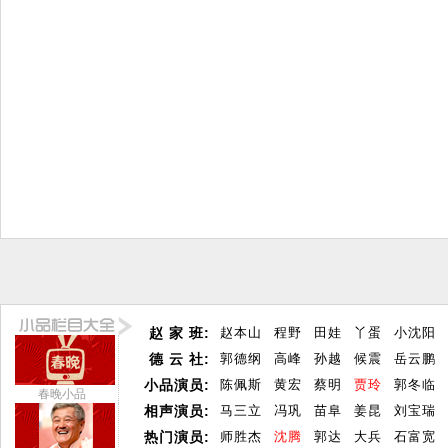
赵 家 班:
赵本山
程野
田娃
丫蛋
小沈阳
德 云 社:
郭德纲
高峰
孙越
候震
岳云鹏
小品演员:
陈佩斯
黄宏
蔡明
贾玲
郭冬临
春晚小品
相声演员:
马三立
冯巩
苗阜
姜昆
刘宝瑞
热门演员:
师胜杰
沈腾
郭达
大兵
石富宽