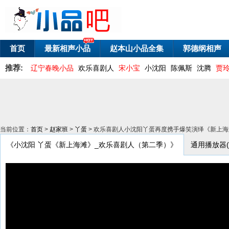
首页
最新相声小品
赵本山小品全集
郭德纲相声
推荐:
辽宁春晚小品
欢乐喜剧人
宋小宝
小沈阳
陈佩斯
沈腾
贾
当前位置：
首页
>
赵家班
>
丫蛋
> 欢乐喜剧人小沈阳丫蛋再度携手爆笑演绎《新上海
《小沈阳 丫蛋《新上海滩》_欢乐喜剧人（第二季）》
通用播放器(兼容