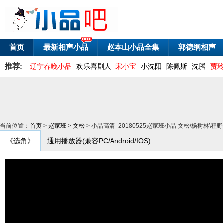
首页
最新相声小品
赵本山小品全集
郭德纲相声
推荐:
辽宁春晚小品
欢乐喜剧人
宋小宝
小沈阳
陈佩斯
沈腾
贾
当前位置：
首页
>
赵家班
>
文松
> 小品高清_20180525赵家班小品 文松\杨树林\
《选角》
通用播放器(兼容PC/Android/IOS)