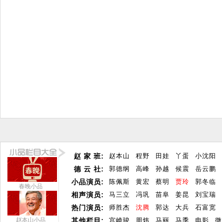
赵 家 班:
赵本山
程野
田娃
丫蛋
小沈阳
德 云 社:
郭德纲
高峰
孙越
候震
岳云鹏
小品演员:
陈佩斯
黄宏
蔡明
贾玲
郭冬临
春晚小品
相声演员:
马三立
冯巩
苗阜
姜昆
刘宝瑞
热门演员:
师胜杰
沈腾
郭达
大兵
石富宽
赵本山小品
其他栏目:
宫崎骏
周炜
马丽
马季
电影
微