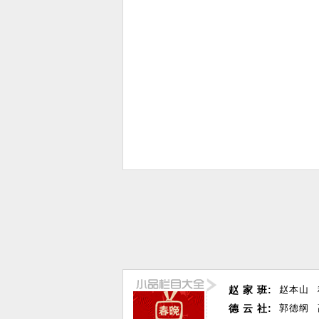
赵 家 班:
赵本山
德 云 社:
郭德纲