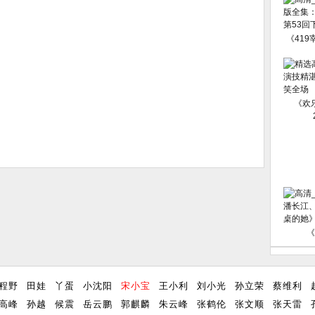
《419
《欢
《
程野
田娃
丫蛋
小沈阳
宋小宝
王小利
刘小光
孙立荣
蔡维利
高峰
孙越
候震
岳云鹏
郭麒麟
朱云峰
张鹤伦
张文顺
张天雷