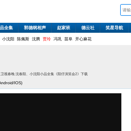
品全集
郭德纲相声
赵家班
德云社
笑星导航
小沈阳
陈佩斯
沈腾
贾玲
冯巩
苗阜
开心麻花
1北京卫视春晚 沈春阳、小沈阳小品全集《阳仔演笑会2》下载
roid/IOS)