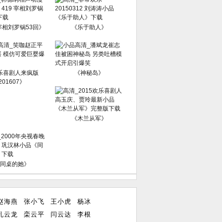
宰相刘罗锅53回》
《乐于助人》
乐喜剧人来疯版
《神秘岛》
201607》
《木兰从军》
同桌的她》
赵海燕
张小飞
王小虎
杨冰
孔云龙
栾云平
闫云达
李根