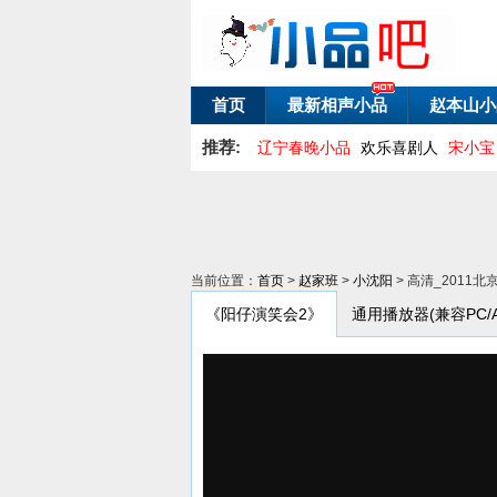
首页
最新相声小品
赵本山小
推荐:
辽宁春晚小品
欢乐喜剧人
宋小宝
当前位置：
首页
>
赵家班
>
小沈阳
> 高清_201
《阳仔演笑会2》
通用播放器(兼容PC/And