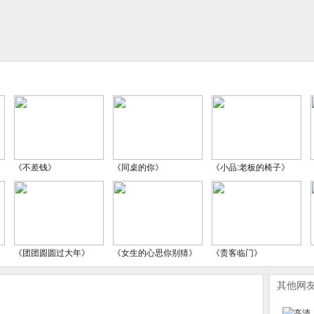
《不差钱》
《同桌的你》
《小品:老板的椅子》
《团团圆圆过大年》
《女生的心思你别猜》
《贵客临门》
其他网