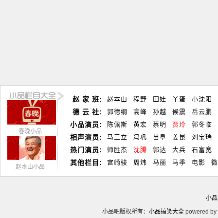
赵 家 班:
赵本山
程野
田娃
丫蛋
小沈阳
德 云 社:
郭德纲
高峰
孙越
候震
岳云鹏
小品演员:
陈佩斯
黄宏
蔡明
贾玲
郭冬临
春晚小品
相声演员:
马三立
冯巩
苗阜
姜昆
刘宝瑞
热门演员:
师胜杰
沈腾
郭达
大兵
石富宽
其他栏目:
宫崎骏
周炜
马丽
马季
电影
微
赵本山小品
小品
小品吧版权所有：
小品搞笑大全
powered by