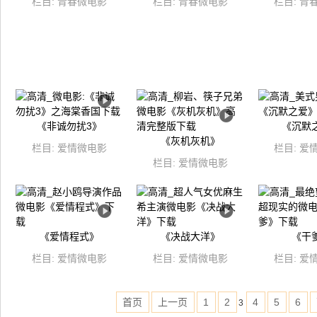
栏目:
青春微电影
栏目:
青春微电影
栏目:
青
《非诚勿扰3》
《沉默
《灰机灰机》
栏目:
爱情微电影
栏目:
爱
栏目:
爱情微电影
《爱情程式》
《决战大洋》
《干
栏目:
爱情微电影
栏目:
爱情微电影
栏目:
爱
首页
上一页
1
2
4
5
6
3