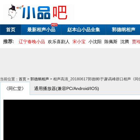
首页
最新相声小品
赵本山小品全集
郭德纲相声
推荐:
辽宁春晚小品
欢乐喜剧人
宋小宝
小沈阳
陈佩斯
沈腾
贾
当前位置：
首页
>
郭德纲相声
> 相声高清_20180617郭德纲\于谦\高峰群口相声《
《同仁堂》
通用播放器(兼容PC/Android/IOS)