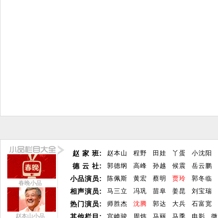
赵 家 班:
赵本山
程野
田娃
丫蛋
小沈阳
德 云 社:
郭德纲
高峰
孙越
候震
岳云鹏
小品演员:
陈佩斯
黄宏
蔡明
贾玲
郭冬临
春晚小品
相声演员:
马三立
冯巩
苗阜
姜昆
刘宝瑞
热门演员:
师胜杰
沈腾
郭达
大兵
石富宽
赵本山小品
其他栏目:
宫崎骏
周炜
马丽
马季
电影
微