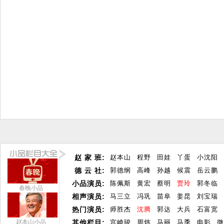
赵 家 班:
赵本山
程野
田娃
丫蛋
小沈阳
德 云 社:
郭德纲
高峰
孙越
候震
岳云鹏
小品演员:
陈佩斯
黄宏
蔡明
贾玲
郭冬临
春晚小品
相声演员:
马三立
冯巩
苗阜
姜昆
刘宝瑞
热门演员:
师胜杰
沈腾
郭达
大兵
石富宽
赵本山小品
其他栏目:
宫崎骏
周炜
马丽
马季
电影
微