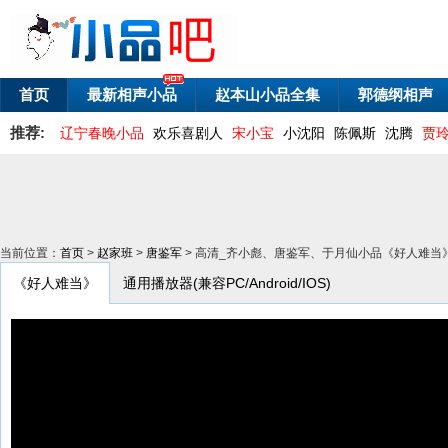
首页
最新相声小品
赵本山小品全集
郭德纲相声
推荐:
辽宁春晚小品
欢乐喜剧人
宋小宝
小沈阳
陈佩斯
沈腾
贾
当前位置：
首页
>
赵家班
>
唐鉴军
> 高清_齐小彪、唐鉴军、于月仙小品《好人难当》 
《好人难当》
通用播放器(兼容PC/Android/IOS)