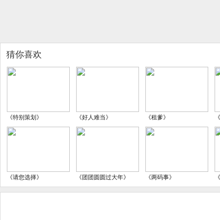
猜你喜欢
《特别策划》
《好人难当》
《租爹》
《请您选择》
《团团圆圆过大年》
《两码事》