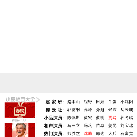
赵 家 班:
赵本山
程野
田娃
丫蛋
小沈阳
德 云 社:
郭德纲
高峰
孙越
候震
岳云鹏
小品演员:
陈佩斯
黄宏
蔡明
贾玲
郭冬临
春晚小品
相声演员:
马三立
冯巩
苗阜
姜昆
刘宝瑞
热门演员:
师胜杰
沈腾
郭达
大兵
石富宽