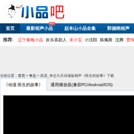
首页
最新相声小品
赵本山小品全集
郭德纲相声
推荐:
辽宁春晚小品
欢乐喜剧人
宋小宝
小沈阳
陈佩斯
沈腾
贾
当前位置：
首页
>
奇志
> 高清_奇志大兵动漫版相声《医生的故事》下载
《动漫:医生的故事》
通用播放器(兼容PC/Android/IOS)