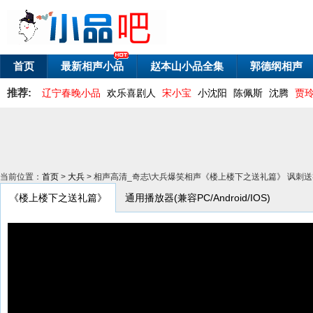
首页
最新相声小品
赵本山小品全集
郭德纲相声
推荐:
辽宁春晚小品
欢乐喜剧人
宋小宝
小沈阳
陈佩斯
沈腾
贾
当前位置：
首页
>
大兵
> 相声高清_奇志\大兵爆笑相声《楼上楼下之送礼篇》 讽刺
《楼上楼下之送礼篇》
通用播放器(兼容PC/Android/IOS)