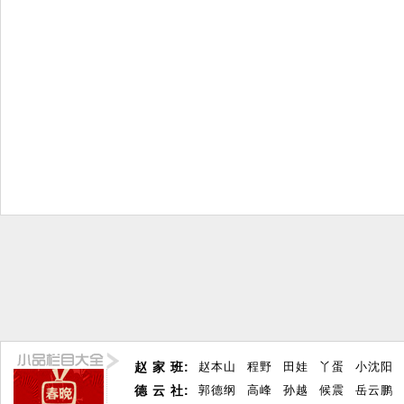
赵 家 班:
赵本山
程野
田娃
丫蛋
小沈阳
德 云 社:
郭德纲
高峰
孙越
候震
岳云鹏