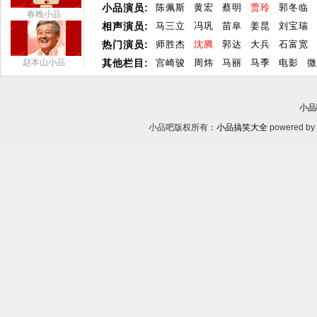
小品演员:
陈佩斯
黄宏
蔡明
贾玲
郭冬临
春晚小品
相声演员:
马三立
冯巩
苗阜
姜昆
刘宝瑞
热门演员:
师胜杰
沈腾
郭达
大兵
石富宽
赵本山小品
其他栏目:
宫崎骏
周炜
马丽
马季
电影
微
小品
小品吧版权所有：
小品搞笑大全
powered by