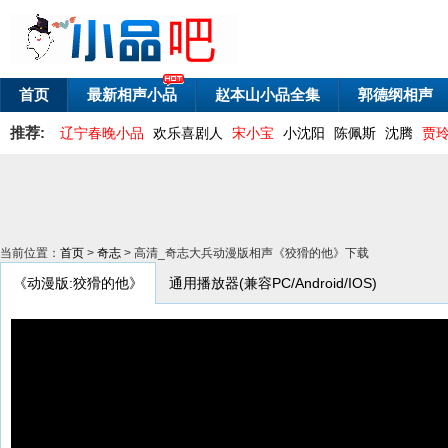
首页
最新相声小品
赵本山小品全集
郭德纲相声
推荐:
辽宁春晚小品
欢乐喜剧人
宋小宝
小沈阳
陈佩斯
沈腾
贾
当前位置：
首页
>
奇志
> 高清_奇志大兵动漫版相声《狡猾的他》下载
《动漫版:狡猾的他》
通用播放器(兼容PC/Android/IOS)