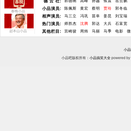
德 云 社:
郭德纲
高峰
孙越
候震
岳云鹏
小品演员:
陈佩斯
黄宏
蔡明
贾玲
郭冬临
春晚小品
相声演员:
马三立
冯巩
苗阜
姜昆
刘宝瑞
热门演员:
师胜杰
沈腾
郭达
大兵
石富宽
赵本山小品
其他栏目:
宫崎骏
周炜
马丽
马季
电影
微
小品
小品吧版权所有：
小品搞笑大全
powered by