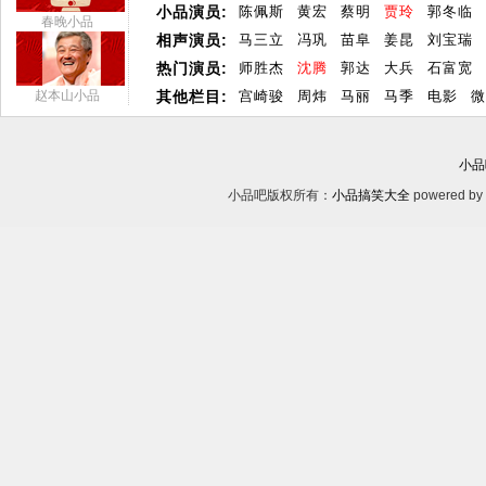
小品演员:
陈佩斯
黄宏
蔡明
贾玲
郭冬临
春晚小品
相声演员:
马三立
冯巩
苗阜
姜昆
刘宝瑞
热门演员:
师胜杰
沈腾
郭达
大兵
石富宽
赵本山小品
其他栏目:
宫崎骏
周炜
马丽
马季
电影
微
小品
小品吧版权所有：
小品搞笑大全
powered by