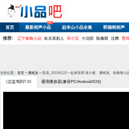
首页
最新相声小品
赵本山小品全集
郭德纲相声
推荐:
辽宁春晚小品
欢乐喜剧人
宋小宝
小沈阳
陈佩斯
沈腾
贾
当前位置：
首页
>
潘斌龙
> 高清_20150122一起来笑吧 张小斐、潘斌龙、张泰维小
《总监驾到7.0》
通用播放器(兼容PC/Android/IOS)