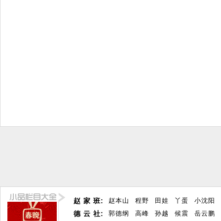
赵 家 班:
赵本山
程野
田娃
丫蛋
小沈阳
德 云 社:
郭德纲
高峰
孙越
候震
岳云鹏