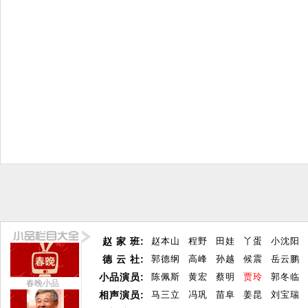
赵 家 班:
赵本山
程野
田娃
丫蛋
小沈阳
德 云 社:
郭德纲
高峰
孙越
候震
岳云鹏
小品演员:
陈佩斯
黄宏
蔡明
贾玲
郭冬临
春晚小品
相声演员:
马三立
冯巩
苗阜
姜昆
刘宝瑞