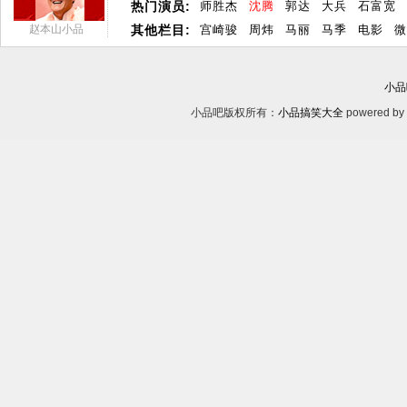
热门演员:
师胜杰
沈腾
郭达
大兵
石富宽
赵本山小品
其他栏目:
宫崎骏
周炜
马丽
马季
电影
微
小品
小品吧版权所有：
小品搞笑大全
powered by