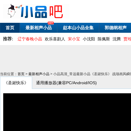
首页
最新相声小品
赵本山小品全集
郭德纲相声
推荐:
辽宁春晚小品
欢乐喜剧人
宋小宝
小沈阳
陈佩斯
沈腾
贾
当前位置：
首页
>
最新相声小品
> 小品高清_常远最新小品《圣诞快乐》 战场画风瞬
《圣诞快乐》
通用播放器(兼容PC/Android/IOS)