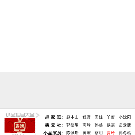
赵 家 班:
赵本山
程野
田娃
丫蛋
小沈阳
德 云 社:
郭德纲
高峰
孙越
候震
岳云鹏
小品演员:
陈佩斯
黄宏
蔡明
贾玲
郭冬临