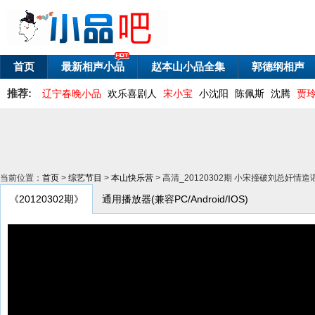
首页
最新相声小品
赵本山小品全集
郭德纲相声
推荐:
辽宁春晚小品
欢乐喜剧人
宋小宝
小沈阳
陈佩斯
沈腾
贾
当前位置：
首页
>
综艺节目
>
本山快乐营
> 高清_20120302期 小宋撞破刘总奸情造
《20120302期》
通用播放器(兼容PC/Android/IOS)