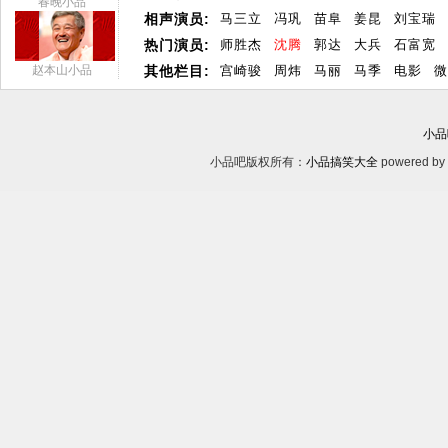
春晚小品
相声演员:
马三立
冯巩
苗阜
姜昆
刘宝瑞
热门演员:
师胜杰
沈腾
郭达
大兵
石富宽
赵本山小品
其他栏目:
宫崎骏
周炜
马丽
马季
电影
微
小品
小品吧版权所有：
小品搞笑大全
powered by