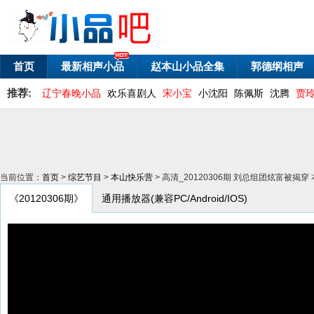
首页
最新相声小品
赵本山小品全集
郭德纲相声
推荐:
辽宁春晚小品
欢乐喜剧人
宋小宝
小沈阳
陈佩斯
沈腾
贾
当前位置：
首页
>
综艺节目
>
本山快乐营
> 高清_20120306期 刘总组团炫富被揭穿
《20120306期》
通用播放器(兼容PC/Android/IOS)