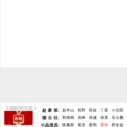
赵 家 班:
赵本山
程野
田娃
丫蛋
小沈阳
德 云 社:
郭德纲
高峰
孙越
候震
岳云鹏
小品演员:
陈佩斯
黄宏
蔡明
贾玲
郭冬临