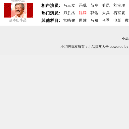
春晚小品
相声演员:
马三立
冯巩
苗阜
姜昆
刘宝瑞
热门演员:
师胜杰
沈腾
郭达
大兵
石富宽
赵本山小品
其他栏目:
宫崎骏
周炜
马丽
马季
电影
微
小品
小品吧版权所有：
小品搞笑大全
powered by