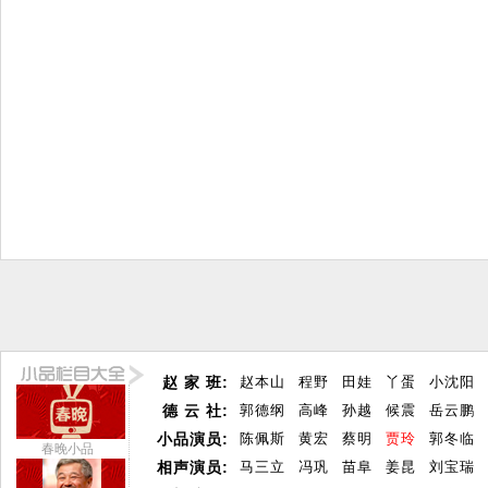
赵 家 班:
赵本山
程野
田娃
丫蛋
小沈阳
德 云 社:
郭德纲
高峰
孙越
候震
岳云鹏
小品演员:
陈佩斯
黄宏
蔡明
贾玲
郭冬临
春晚小品
相声演员:
马三立
冯巩
苗阜
姜昆
刘宝瑞