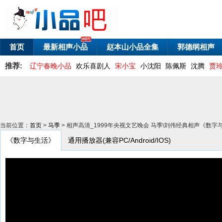
首页
最新相声小品
赵本山小品全集
郭德纲相声
推荐:
辽宁春晚小品
欢乐喜剧人
宋小宝
小沈阳
陈佩斯
沈腾
贾
当前位置：
首页
>
马季
> 相声高清_1999年央视文艺晚会 马季\刘伟经典相声《数字
《数字与生活》
通用播放器(兼容PC/Android/IOS)