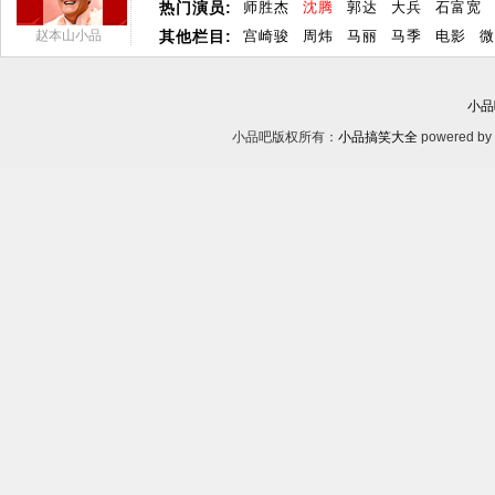
热门演员:
师胜杰
沈腾
郭达
大兵
石富宽
赵本山小品
其他栏目:
宫崎骏
周炜
马丽
马季
电影
微
小品
小品吧版权所有：
小品搞笑大全
powered by