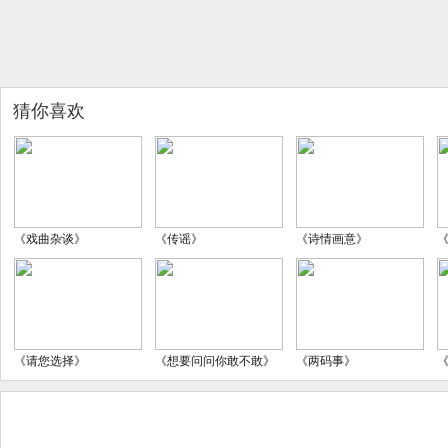
猜你喜欢
《戏曲杂谈》
《传谣》
《诗情画意》
《请您选择》
《想要问问你敢不敢》
《两码事》