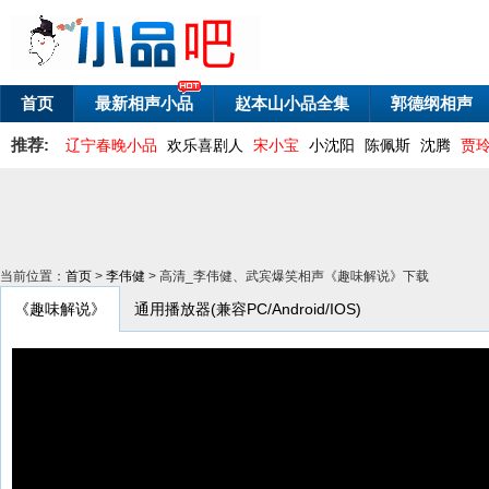
首页
最新相声小品
赵本山小品全集
郭德纲相声
推荐:
辽宁春晚小品
欢乐喜剧人
宋小宝
小沈阳
陈佩斯
沈腾
贾
当前位置：
首页
>
李伟健
> 高清_李伟健、武宾爆笑相声《趣味解说》下载
《趣味解说》
通用播放器(兼容PC/Android/IOS)