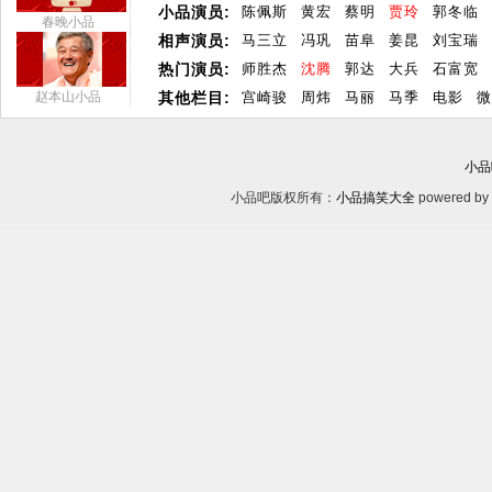
小品演员:
陈佩斯
黄宏
蔡明
贾玲
郭冬临
春晚小品
相声演员:
马三立
冯巩
苗阜
姜昆
刘宝瑞
热门演员:
师胜杰
沈腾
郭达
大兵
石富宽
赵本山小品
其他栏目:
宫崎骏
周炜
马丽
马季
电影
微
小品
小品吧版权所有：
小品搞笑大全
powered by