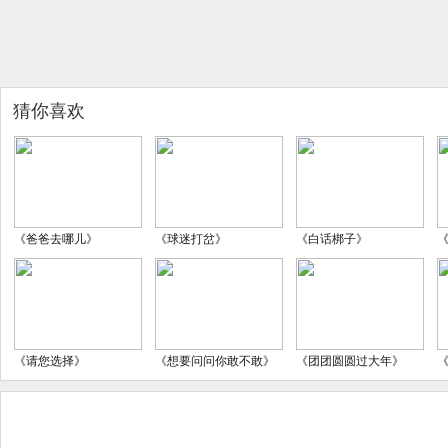
猜你喜欢
《爸爸去哪儿》
《球迷打岔》
《白话梆子》
《请您选择》
《想要问问你敢不敢》
《团团圆圆过大年》