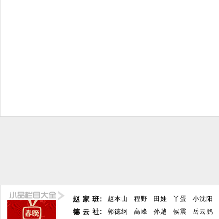
赵 家 班:
赵本山
程野
田娃
丫蛋
小沈阳
德 云 社:
郭德纲
高峰
孙越
候震
岳云鹏