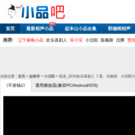
首页
最新相声小品
赵本山小品全集
郭德纲相声
推荐:
辽宁春晚小品
欢乐喜剧人
宋小宝
小沈阳
陈佩斯
沈腾
贾
当前位置：
首页
>
赵家班
>
小沈阳
> 高清_2016欢乐喜剧人 丫蛋、沈春阳、小沈
《不差钱2》
通用播放器(兼容PC/Android/IOS)