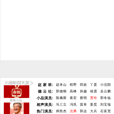
赵 家 班:
赵本山
程野
田娃
丫蛋
小沈阳
德 云 社:
郭德纲
高峰
孙越
候震
岳云鹏
小品演员:
陈佩斯
黄宏
蔡明
贾玲
郭冬临
春晚小品
相声演员:
马三立
冯巩
苗阜
姜昆
刘宝瑞
热门演员:
师胜杰
沈腾
郭达
大兵
石富宽