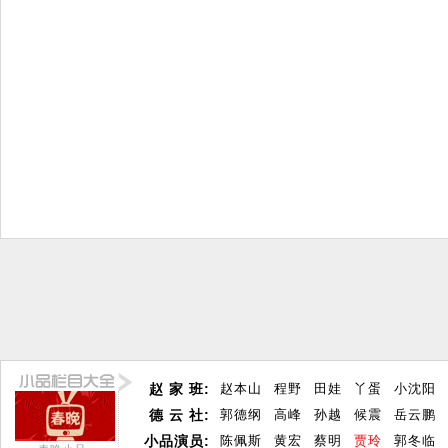
赵 家 班:
赵本山
程野
田娃
丫蛋
小沈阳
德 云 社:
郭德纲
高峰
孙越
候震
岳云鹏
小品演员:
陈佩斯
黄宏
蔡明
贾玲
郭冬临