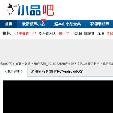
首页
最新相声小品
赵本山小品全集
郭德纲相声
推荐:
辽宁春晚小品
欢乐喜剧人
宋小宝
小沈阳
陈佩斯
沈腾
贾
当前位置：
首页
>
刘喆
> 相声高清_20180825相声有新人 刘喆\姬天语相声《唱给你
《唱给你听》
通用播放器(兼容PC/Android/IOS)