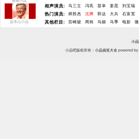
春晚小品
相声演员:
马三立
冯巩
苗阜
姜昆
刘宝瑞
热门演员:
师胜杰
沈腾
郭达
大兵
石富宽
赵本山小品
其他栏目:
宫崎骏
周炜
马丽
马季
电影
微
小品
小品吧版权所有：
小品搞笑大全
powered by