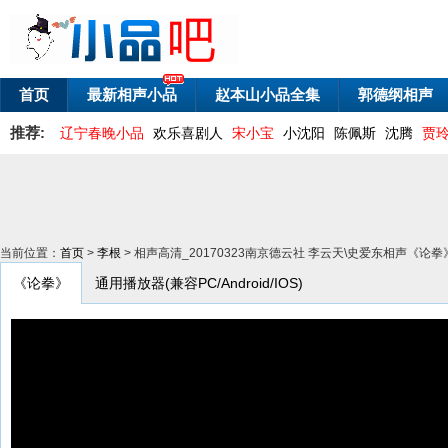
首页
最新相声小品
赵本山小品全集
郭德纲相声
推荐:
辽宁春晚小品
欢乐喜剧人
宋小宝
小沈阳
陈佩斯
沈腾
贾
当前位置：
首页
>
李根
> 相声高清_20170323南京德云社 李云天\史爱东相声《论拳
《论拳》
通用播放器(兼容PC/Android/IOS)