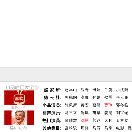
赵 家 班:
赵本山
程野
田娃
丫蛋
小沈阳
德 云 社:
郭德纲
高峰
孙越
候震
岳云鹏
小品演员:
陈佩斯
黄宏
蔡明
贾玲
郭冬临
春晚小品
相声演员:
马三立
冯巩
苗阜
姜昆
刘宝瑞
热门演员:
师胜杰
沈腾
郭达
大兵
石富宽
赵本山小品
其他栏目:
宫崎骏
周炜
马丽
马季
电影
微