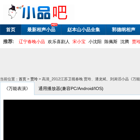
首页
最新相声小品
赵本山小品全集
郭德纲相声
推荐:
辽宁春晚小品
欢乐喜剧人
宋小宝
小沈阳
陈佩斯
沈腾
贾
当前位置：
首页
>
贾玲
> 高清_2012江苏卫视春晚 贾玲、潘龙斌、刘涛滔小品《万
《万能表演》
通用播放器(兼容PC/Android/IOS)