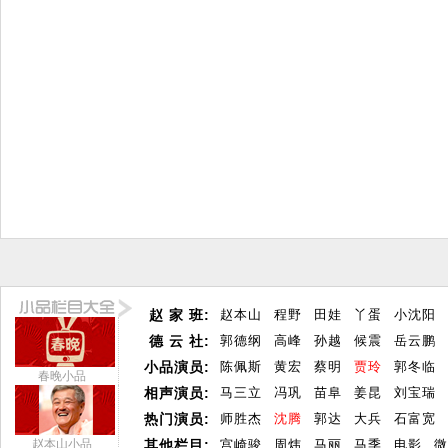
赵 家 班:
赵本山
程野
田娃
丫蛋
小沈阳
德 云 社:
郭德纲
高峰
孙越
候震
岳云鹏
小品演员:
陈佩斯
黄宏
蔡明
贾玲
郭冬临
春晚小品
相声演员:
马三立
冯巩
苗阜
姜昆
刘宝瑞
热门演员:
师胜杰
沈腾
郭达
大兵
石富宽
赵本山小品
其他栏目:
宫崎骏
周炜
马丽
马季
电影
微