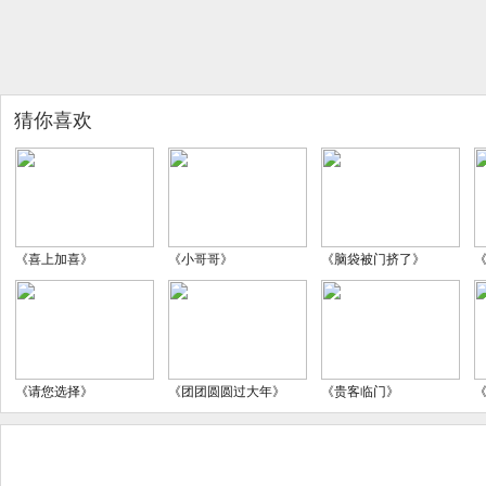
猜你喜欢
《喜上加喜》
《小哥哥》
《脑袋被门挤了》
《请您选择》
《团团圆圆过大年》
《贵客临门》