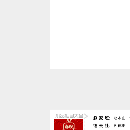
赵 家 班:
赵本山
德 云 社:
郭德纲