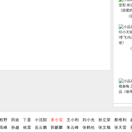
《
《
程野
田娃
丫蛋
小沈阳
宋小宝
王小利
刘小光
孙立荣
蔡维利
高峰
孙越
候震
岳云鹏
郭麒麟
朱云峰
张鹤伦
张文顺
张天雷