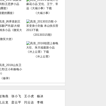
甜蜜的圈套》
《大城小事》
《20130315期》
微笑大使》
《冲上云霄》
《催孕》
赵海燕
张小飞
王小虎
杨冰
孔云龙
栾云平
闫云达
李根