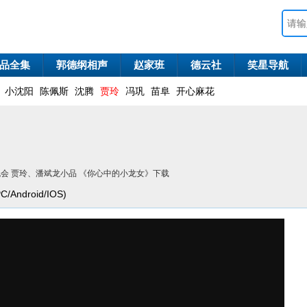
品全集
郭德纲相声
赵家班
德云社
笑星导航
小沈阳
陈佩斯
沈腾
贾玲
冯巩
苗阜
开心麻花
宵晚会 贾玲、潘斌龙小品 《你心中的小龙女》下载
ndroid/IOS)