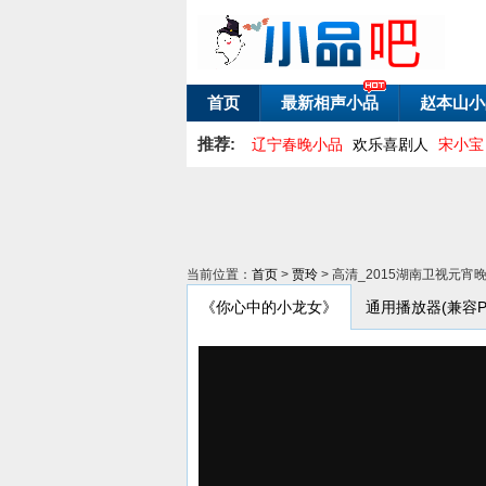
首页
最新相声小品
赵本山小
推荐:
辽宁春晚小品
欢乐喜剧人
宋小宝
当前位置：
首页
>
贾玲
> 高清_2015湖南卫视元
《你心中的小龙女》
通用播放器(兼容PC/A