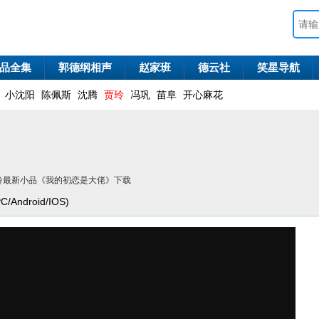
品全集
郭德纲相声
赵家班
德云社
笑星导航
小沈阳
陈佩斯
沈腾
贾玲
冯巩
苗阜
开心麻花
 贾玲最新小品《我的初恋是大佬》下载
ndroid/IOS)