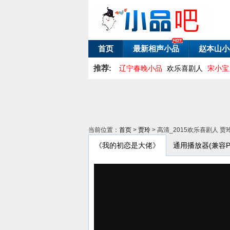
首页
最新相声小品
赵本山小
推荐:
辽宁春晚小品
欢乐喜剧人
宋小宝
当前位置：
首页
>
贾玲
> 高清_2015欢乐喜剧人
《我的初恋是大佬》
通用播放器(兼容PC/A