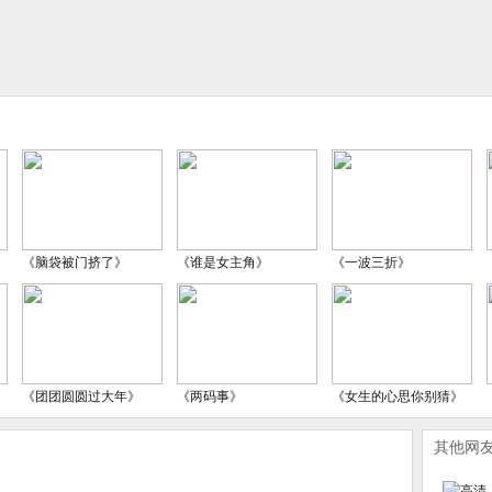
《脑袋被门挤了》
《谁是女主角》
《一波三折》
《团团圆圆过大年》
《两码事》
《女生的心思你别猜》
其他网