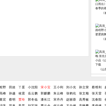
《
《
《山
程野
田娃
丫蛋
小沈阳
宋小宝
王小利
刘小光
孙立荣
蔡维利
高峰
孙越
候震
岳云鹏
郭麒麟
朱云峰
张鹤伦
张文顺
张天雷
黄宏
蔡明
贾玲
郭冬临
潘长江
宋丹丹
赵丽蓉
高秀敏
沈春阳
冯巩
苗阜
姜昆
刘宝瑞
曹云金
何云伟
王自健
高晓攀
李伟健