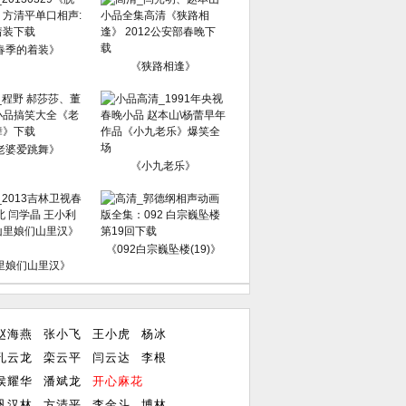
春季的着装》
《狭路相逢》
老婆爱跳舞》
《小九老乐》
《092白宗巍坠楼(19)》
里娘们山里汉》
赵海燕
张小飞
王小虎
杨冰
孔云龙
栾云平
闫云达
李根
侯耀华
潘斌龙
开心麻花
巩汉林
方清平
李金斗
博林