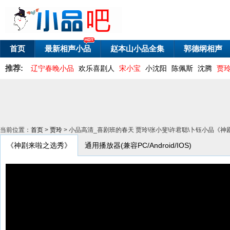
首页
最新相声小品
赵本山小品全集
郭德纲相声
推荐:
辽宁春晚小品
欢乐喜剧人
宋小宝
小沈阳
陈佩斯
沈腾
贾
当前位置：
首页
>
贾玲
> 小品高清_喜剧班的春天 贾玲\张小斐\许君聪\卜钰小品《
《神剧来啦之选秀》
通用播放器(兼容PC/Android/IOS)