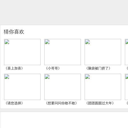
猜你喜欢
《喜上加喜》
《小哥哥》
《脑袋被门挤了》
《请您选择》
《想要问问你敢不敢》
《团团圆圆过大年》