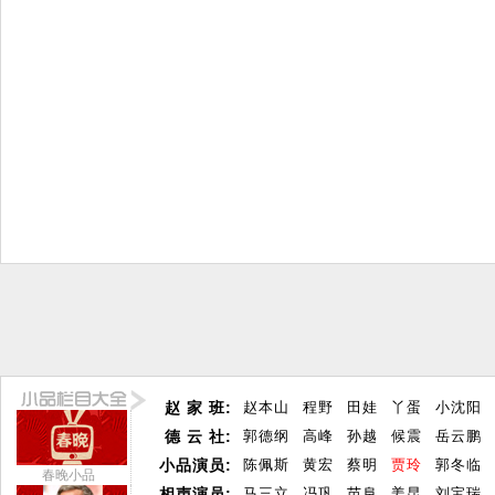
赵 家 班:
赵本山
程野
田娃
丫蛋
小沈阳
德 云 社:
郭德纲
高峰
孙越
候震
岳云鹏
小品演员:
陈佩斯
黄宏
蔡明
贾玲
郭冬临
春晚小品
相声演员:
马三立
冯巩
苗阜
姜昆
刘宝瑞