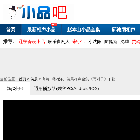
首页
最新相声小品
赵本山小品全集
郭德纲相声
推荐:
辽宁春晚小品
欢乐喜剧人
宋小宝
小沈阳
陈佩斯
沈腾
贾
当前位置：
首页
>
侯震
> 高清_冯阔洋、侯震相声全集《写对子》下载
《写对子》
通用播放器(兼容PC/Android/IOS)