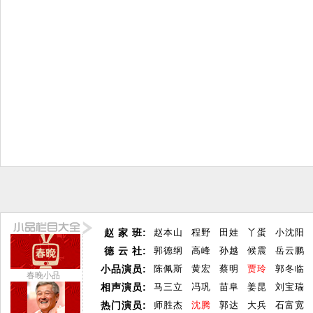
赵 家 班:
赵本山
程野
田娃
丫蛋
小沈阳
德 云 社:
郭德纲
高峰
孙越
候震
岳云鹏
小品演员:
陈佩斯
黄宏
蔡明
贾玲
郭冬临
春晚小品
相声演员:
马三立
冯巩
苗阜
姜昆
刘宝瑞
热门演员:
师胜杰
沈腾
郭达
大兵
石富宽