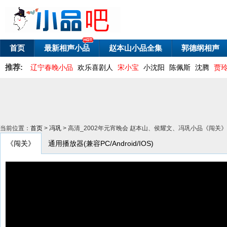
首页
最新相声小品
赵本山小品全集
郭德纲相声
推荐:
辽宁春晚小品
欢乐喜剧人
宋小宝
小沈阳
陈佩斯
沈腾
贾
当前位置：
首页
>
冯巩
> 高清_2002年元宵晚会 赵本山、侯耀文、冯巩小品《闯关
《闯关》
通用播放器(兼容PC/Android/IOS)