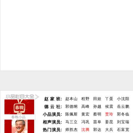
赵 家 班:
赵本山
程野
田娃
丫蛋
小沈阳
德 云 社:
郭德纲
高峰
孙越
候震
岳云鹏
小品演员:
陈佩斯
黄宏
蔡明
贾玲
郭冬临
春晚小品
相声演员:
马三立
冯巩
苗阜
姜昆
刘宝瑞
热门演员:
师胜杰
沈腾
郭达
大兵
石富宽